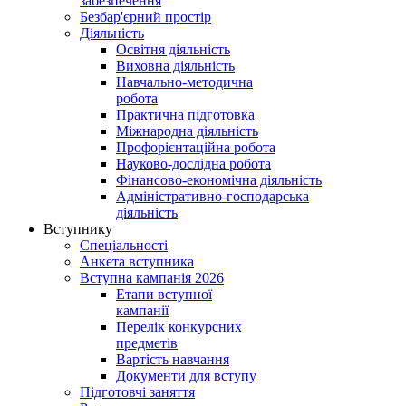
забезпечення
Безбар'єрний простір
Діяльність
Освітня діяльність
Виховна діяльність
Навчально-методична
робота
Практична підготовка
Міжнародна діяльність
Профорієнтаційна робота
Науково-дослідна робота
Фінансово-економічна діяльність
Адміністративно-господарська
діяльність
Вступнику
Спеціальності
Анкета вступника
Вступна кампанія 2026
Етапи вступної
кампанії
Перелік конкурсних
предметів
Вартість навчання
Документи для вступу
Підготовчі заняття