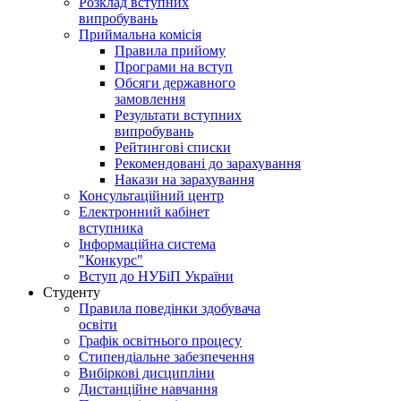
Розклад вступних
випробувань
Приймальна комісія
Правила прийому
Програми на вступ
Обсяги державного
замовлення
Результати вступних
випробувань
Рейтингові списки
Рекомендовані до зарахування
Накази на зарахування
Консультаційний центр
Електронний кабінет
вступника
Інформаційна система
"Конкурс"
Вступ до НУБіП України
Студенту
Правила поведінки здобувача
освіти
Графік освітнього процесу
Стипендіальне забезпечення
Вибіркові дисципліни
Дистанційне навчання