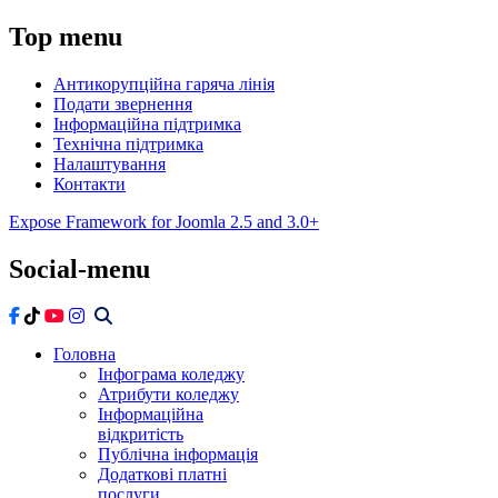
Top
menu
Антикорупційна гаряча лінія
Подати звернення
Інформаційна підтримка
Технічна підтримка
Налаштування
Контакти
Expose Framework for Joomla 2.5 and 3.0+
Social-menu
Головна
Інфограма коледжу
Атрибути коледжу
Інформаційна
відкритість
Публічна інформація
Додаткові платні
послуги