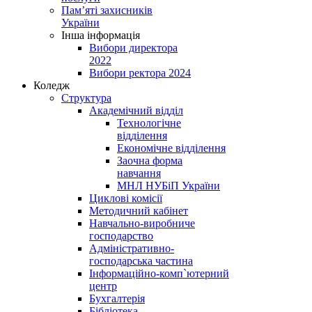
Пам’яті захисників
України
Інша інформація
Вибори директора
2022
Вибори ректора 2024
Коледж
Структура
Академічний відділ
Технологічне
відділення
Економічне відділення
Заочна форма
навчання
МНЛ НУБіП України
Циклові комісії
Методичний кабінет
Навчально-виробниче
господарство
Адміністративно-
господарська частина
Інформаційно-комп`ютерний
центр
Бухгалтерія
Бібліотека