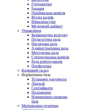
Гуртожитки
Їдальня
Приймальна комісія
Відділ кадрів
Юрисконсульт
Медичний кабінет
Управління
Керівництво коледжу
Педагогічна рада
Наглядова рада
Адміністративна рада
Методична рада
Стипендіальна комісія
Рада роботодавців
Профспілка
Кадровий склад
Нормативна база
Установчі документи
Ліцензії
Сертифікати
Положення
Нормативно-правова
база
Матеріально-технічне