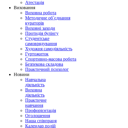
Атестація
Виховання
Виховна робота
Методичне об`єднання
кураторів
Виховні заходи
Протидія булінгу
Студентське
самоврядування
Художня самодіяльність
Гуртожиток
Спортивно-масова робота
Безпекова складова
Практичний психолог
Новини
Навчальна
діяльність
Виховна
діяльність
Практичне
навчання
Профорієнтація
Оголошення
Наша співпраця
Календар подій