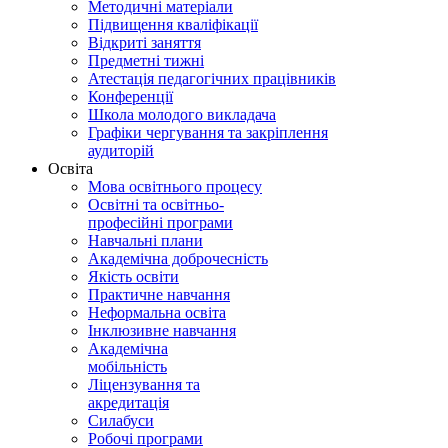
Методичні матеріали
Підвищення кваліфікації
Відкриті заняття
Предметні тижні
Атестація педагогічних працівників
Конференції
Школа молодого викладача
Графіки чергування та закріплення
аудиторій
Освіта
Мова освітнього процесу
Освітні та освітньо-
професійні програми
Навчальні плани
Академічна доброчесність
Якість освіти
Практичне навчання
Неформальна освіта
Інклюзивне навчання
Академічна
мобільність
Ліцензування та
акредитація
Силабуси
Робочі програми