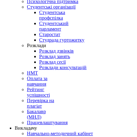
Психологічна підтримка
Студентські організації
Студентська
профспілка
Студентський
парламент
Старостат
Студрада гуртожитку
Розклади
Розклад дзвінків
Розклад занять
Розклад сесії
Розклади консультацій
НМТ
Оплата за
навчання
Рейтинг
успішності
Перевірка на
плагіат
Бакалавр
(МНЛ)
Працевлаштування
Викладачу
Навчально-методичний кабінет