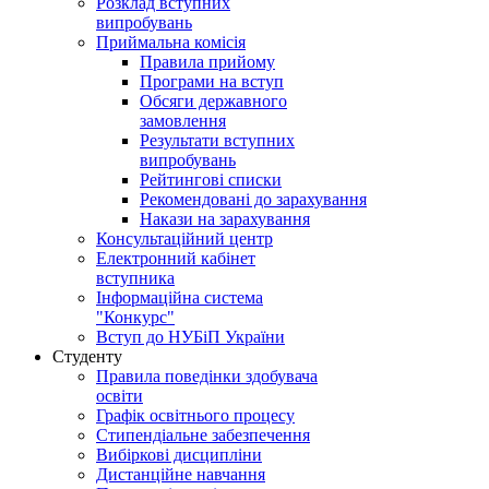
Розклад вступних
випробувань
Приймальна комісія
Правила прийому
Програми на вступ
Обсяги державного
замовлення
Результати вступних
випробувань
Рейтингові списки
Рекомендовані до зарахування
Накази на зарахування
Консультаційний центр
Електронний кабінет
вступника
Інформаційна система
"Конкурс"
Вступ до НУБіП України
Студенту
Правила поведінки здобувача
освіти
Графік освітнього процесу
Стипендіальне забезпечення
Вибіркові дисципліни
Дистанційне навчання