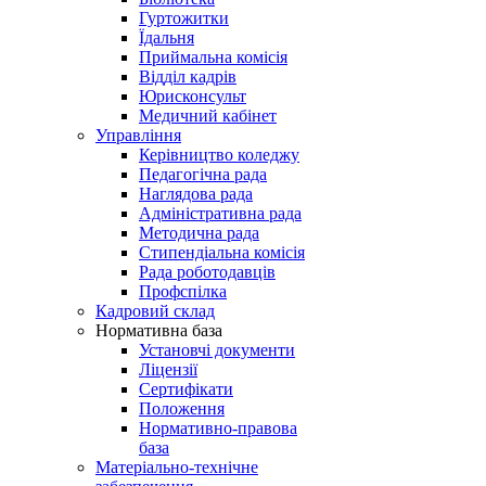
Гуртожитки
Їдальня
Приймальна комісія
Відділ кадрів
Юрисконсульт
Медичний кабінет
Управління
Керівництво коледжу
Педагогічна рада
Наглядова рада
Адміністративна рада
Методична рада
Стипендіальна комісія
Рада роботодавців
Профспілка
Кадровий склад
Нормативна база
Установчі документи
Ліцензії
Сертифікати
Положення
Нормативно-правова
база
Матеріально-технічне