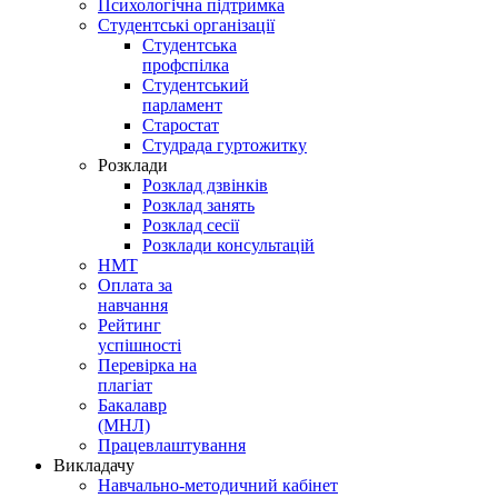
Психологічна підтримка
Студентські організації
Студентська
профспілка
Студентський
парламент
Старостат
Студрада гуртожитку
Розклади
Розклад дзвінків
Розклад занять
Розклад сесії
Розклади консультацій
НМТ
Оплата за
навчання
Рейтинг
успішності
Перевірка на
плагіат
Бакалавр
(МНЛ)
Працевлаштування
Викладачу
Навчально-методичний кабінет