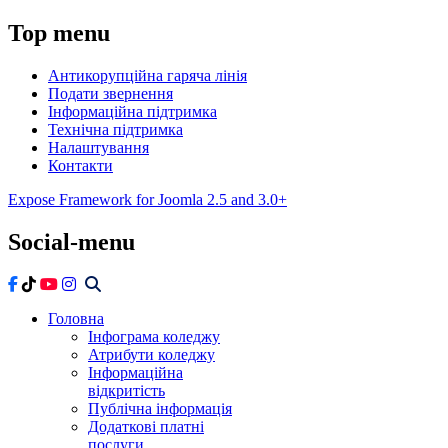
Top
menu
Антикорупційна гаряча лінія
Подати звернення
Інформаційна підтримка
Технічна підтримка
Налаштування
Контакти
Expose Framework for Joomla 2.5 and 3.0+
Social-menu
Головна
Інфограма коледжу
Атрибути коледжу
Інформаційна
відкритість
Публічна інформація
Додаткові платні
послуги