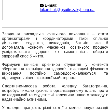
E-mail:
tokarchuk@gsuite.zakyh.org.ua
Завдання викладачів фізичного виховання – стати
організаторами і координаторами такої спільної
діяльності студентів, викладачів, батьків, яка б
допомагала кожному учасникові освітнього процесу
усвідомлювати здоров’я як самоцінність, обирати
здоровий спосіб життя.
Формуючі ціннісні орієнтири студентів у контексті
збереження та зміцнення здоров’я, викладачі фізичного
виховання постійно самовдосконалюються та
підвищують рівень фахової майстерності.
Спортивно-масова робота коледжу багатогранна,
потребує чимало зусиль в організаційному плані, проте
викладацький та студентські колективи нашого закладу є
надзвичайно активними.
У коледжі працюють різні секції з метою популяризації