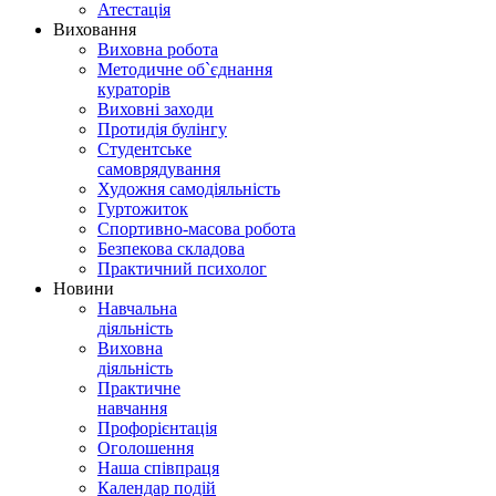
Атестація
Виховання
Виховна робота
Методичне об`єднання
кураторів
Виховні заходи
Протидія булінгу
Студентське
самоврядування
Художня самодіяльність
Гуртожиток
Спортивно-масова робота
Безпекова складова
Практичний психолог
Новини
Навчальна
діяльність
Виховна
діяльність
Практичне
навчання
Профорієнтація
Оголошення
Наша співпраця
Календар подій