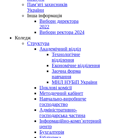
Пам’яті захисників
України
Інша інформація
Вибори директора
2022
Вибори ректора 2024
Коледж
Структура
Академічний відділ
Технологічне
відділення
Економічне відділення
Заочна форма
навчання
МНЛ НУБіП України
Циклові комісії
Методичний кабінет
Навчально-виробниче
господарство
Адміністративно-
господарська частина
Інформаційно-комп`ютерний
центр
Бухгалтерія
Бібліотека