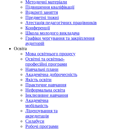
Методичні матеріали
Підвищення кваліфікації
Відкриті заняття
Предметні тижні
Атестація педагогічних працівників
Конференції
Школа молодого викладача
Графіки чергування та закріплення
аудиторій
Освіта
Мова освітнього процесу
Освітні та освітньо-
професійні програми
Навчальні плани
Академічна доброчесність
Якість освіти
Практичне навчання
Неформальна освіта
Інклюзивне навчання
Академічна
мобільність
Ліцензування та
акредитація
Силабуси
Робочі програми