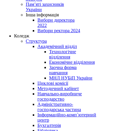
Пам’яті захисників
України
Інша інформація
Вибори директора
2022
Вибори ректора 2024
Коледж
Структура
Академічний відділ
Технологічне
відділення
Економічне відділення
Заочна форма
навчання
МНЛ НУБіП України
Циклові комісії
Методичний кабінет
Навчально-виробниче
господарство
Адміністративно-
господарська частина
Інформаційно-комп`ютерний
центр
Бухгалтерія
Бібліотека