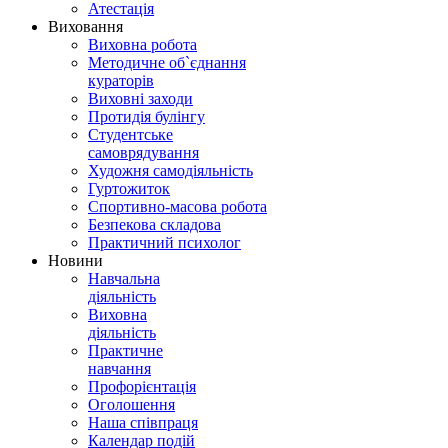
Атестація
Виховання
Виховна робота
Методичне об`єднання
кураторів
Виховні заходи
Протидія булінгу
Студентське
самоврядування
Художня самодіяльність
Гуртожиток
Спортивно-масова робота
Безпекова складова
Практичний психолог
Новини
Навчальна
діяльність
Виховна
діяльність
Практичне
навчання
Профорієнтація
Оголошення
Наша співпраця
Календар подій