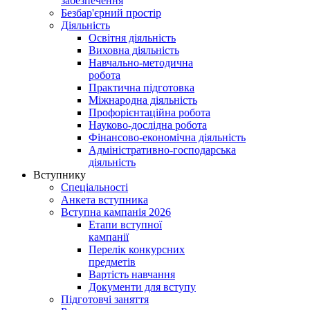
забезпечення
Безбар'єрний простір
Діяльність
Освітня діяльність
Виховна діяльність
Навчально-методична
робота
Практична підготовка
Міжнародна діяльність
Профорієнтаційна робота
Науково-дослідна робота
Фінансово-економічна діяльність
Адміністративно-господарська
діяльність
Вступнику
Спеціальності
Анкета вступника
Вступна кампанія 2026
Етапи вступної
кампанії
Перелік конкурсних
предметів
Вартість навчання
Документи для вступу
Підготовчі заняття