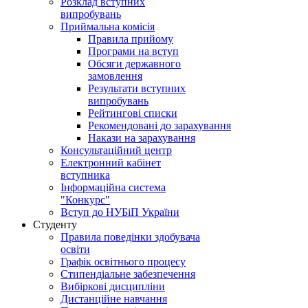
Розклад вступних
випробувань
Приймальна комісія
Правила прийому
Програми на вступ
Обсяги державного
замовлення
Результати вступних
випробувань
Рейтингові списки
Рекомендовані до зарахування
Накази на зарахування
Консультаційний центр
Електронний кабінет
вступника
Інформаційна система
"Конкурс"
Вступ до НУБіП України
Студенту
Правила поведінки здобувача
освіти
Графік освітнього процесу
Стипендіальне забезпечення
Вибіркові дисципліни
Дистанційне навчання