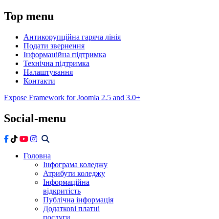
Top
menu
Антикорупційна гаряча лінія
Подати звернення
Інформаційна підтримка
Технічна підтримка
Налаштування
Контакти
Expose Framework for Joomla 2.5 and 3.0+
Social-menu
Головна
Інфограма коледжу
Атрибути коледжу
Інформаційна
відкритість
Публічна інформація
Додаткові платні
послуги