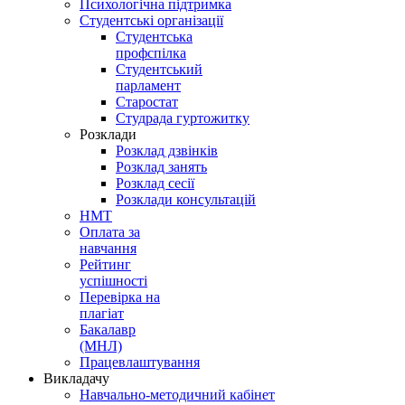
Психологічна підтримка
Студентські організації
Студентська
профспілка
Студентський
парламент
Старостат
Студрада гуртожитку
Розклади
Розклад дзвінків
Розклад занять
Розклад сесії
Розклади консультацій
НМТ
Оплата за
навчання
Рейтинг
успішності
Перевірка на
плагіат
Бакалавр
(МНЛ)
Працевлаштування
Викладачу
Навчально-методичний кабінет