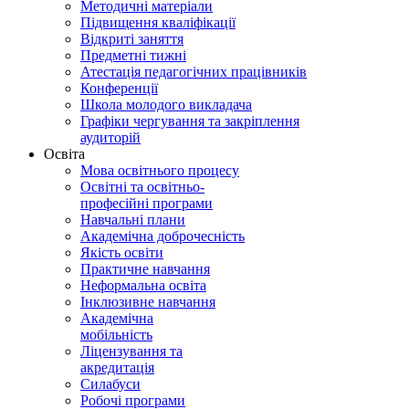
Методичні матеріали
Підвищення кваліфікації
Відкриті заняття
Предметні тижні
Атестація педагогічних працівників
Конференції
Школа молодого викладача
Графіки чергування та закріплення
аудиторій
Освіта
Мова освітнього процесу
Освітні та освітньо-
професійні програми
Навчальні плани
Академічна доброчесність
Якість освіти
Практичне навчання
Неформальна освіта
Інклюзивне навчання
Академічна
мобільність
Ліцензування та
акредитація
Силабуси
Робочі програми