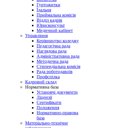
Гуртожитки
Їдальня
Приймальна комісія
Відділ кадрів
Юрисконсульт
Медичний кабінет
Управління
Керівництво коледжу
Педагогічна рада
Наглядова рада
Адміністративна рада
Методична рада
Стипендіальна комісія
Рада роботодавців
Профспілка
Кадровий склад
Нормативна база
Установчі документи
Ліцензії
Сертифікати
Положення
Нормативно-правова
база
Матеріально-технічне