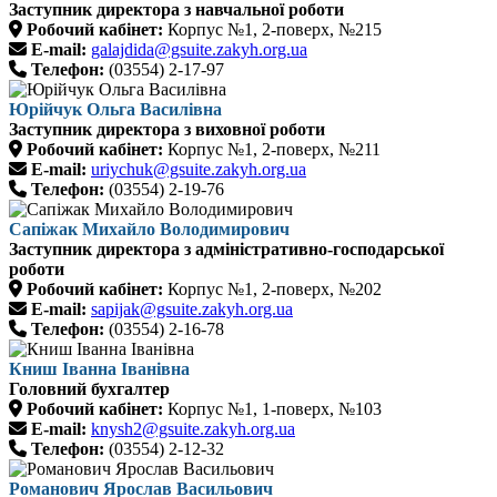
Заступник директора з навчальної роботи
Робочий кабінет:
Корпус №1, 2-поверх, №215
E-mail:
galajdida@gsuite.zakyh.org.ua
Телефон:
(03554) 2-17-97
Юрійчук Ольга Василівна
Заступник директора з виховної роботи
Робочий кабінет:
Корпус №1, 2-поверх, №211
E-mail:
uriychuk@gsuite.zakyh.org.ua
Телефон:
(03554) 2-19-76
Сапіжак Михайло Володимирович
Заступник директора з адміністративно-господарської
роботи
Робочий кабінет:
Корпус №1, 2-поверх, №202
E-mail:
sapijak@gsuite.zakyh.org.ua
Телефон:
(03554) 2-16-78
Книш Іванна Іванівна
Головний бухгалтер
Робочий кабінет:
Корпус №1, 1-поверх, №103
E-mail:
knysh2@gsuite.zakyh.org.ua
Телефон:
(03554) 2-12-32
Романович Ярослав Васильович