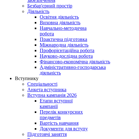
забезпечення
Безбар'єрний простір
Діяльність
Освітня діяльність
Виховна діяльність
Навчально-методична
робота
Практична підготовка
Міжнародна діяльність
Профорієнтаційна робота
Науково-дослідна робота
Фінансово-економічна діяльність
Адміністративно-господарська
діяльність
Вступнику
Спеціальності
Анкета вступника
Вступна кампанія 2026
Етапи вступної
кампанії
Перелік конкурсних
предметів
Вартість навчання
Документи для вступу
Підготовчі заняття