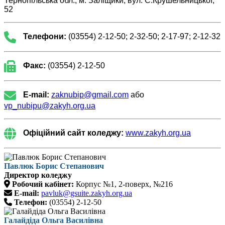
Тернопільська обл., м. Заліщики, вул. С.Крушельницької,
52
Телефони:
(03554) 2-12-50; 2-32-50; 2-17-97; 2-12-32
Факс:
(03554) 2-12-50
E-mail:
zaknubip@gmail.com
або
vp_nubipu@zakyh.org.ua
Офіційний сайт коледжу:
www.zakyh.org.ua
Павлюк Борис Степанович
Директор коледжу
Робочий кабінет:
Корпус №1, 2-поверх, №216
E-mail:
pavluk@gsuite.zakyh.org.ua
Телефон:
(03554) 2-12-50
Галайдіда Ольга Василівна