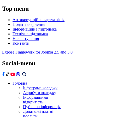
Top
menu
Антикорупційна гаряча лінія
Подати звернення
Інформаційна підтримка
Технічна підтримка
Налаштування
Контакти
Expose Framework for Joomla 2.5 and 3.0+
Social-menu
Головна
Інфограма коледжу
Атрибути коледжу
Інформаційна
відкритість
Публічна інформація
Додаткові платні
послуги