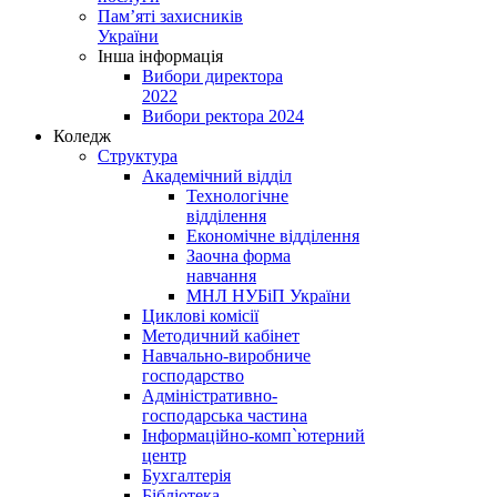
Пам’яті захисників
України
Інша інформація
Вибори директора
2022
Вибори ректора 2024
Коледж
Структура
Академічний відділ
Технологічне
відділення
Економічне відділення
Заочна форма
навчання
МНЛ НУБіП України
Циклові комісії
Методичний кабінет
Навчально-виробниче
господарство
Адміністративно-
господарська частина
Інформаційно-комп`ютерний
центр
Бухгалтерія
Бібліотека