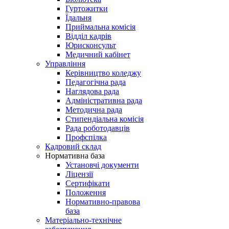
Гуртожитки
Їдальня
Приймальна комісія
Відділ кадрів
Юрисконсульт
Медичний кабінет
Управління
Керівництво коледжу
Педагогічна рада
Наглядова рада
Адміністративна рада
Методична рада
Стипендіальна комісія
Рада роботодавців
Профспілка
Кадровий склад
Нормативна база
Установчі документи
Ліцензії
Сертифікати
Положення
Нормативно-правова
база
Матеріально-технічне