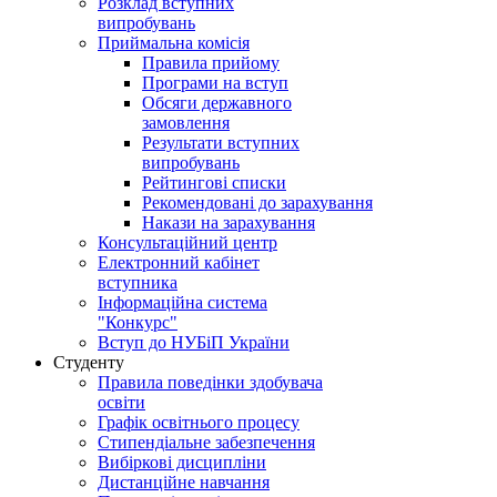
Розклад вступних
випробувань
Приймальна комісія
Правила прийому
Програми на вступ
Обсяги державного
замовлення
Результати вступних
випробувань
Рейтингові списки
Рекомендовані до зарахування
Накази на зарахування
Консультаційний центр
Електронний кабінет
вступника
Інформаційна система
"Конкурс"
Вступ до НУБіП України
Студенту
Правила поведінки здобувача
освіти
Графік освітнього процесу
Стипендіальне забезпечення
Вибіркові дисципліни
Дистанційне навчання