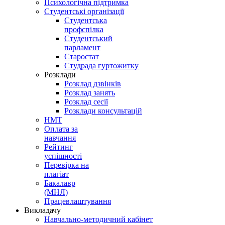
Психологічна підтримка
Студентські організації
Студентська
профспілка
Студентський
парламент
Старостат
Студрада гуртожитку
Розклади
Розклад дзвінків
Розклад занять
Розклад сесії
Розклади консультацій
НМТ
Оплата за
навчання
Рейтинг
успішності
Перевірка на
плагіат
Бакалавр
(МНЛ)
Працевлаштування
Викладачу
Навчально-методичний кабінет