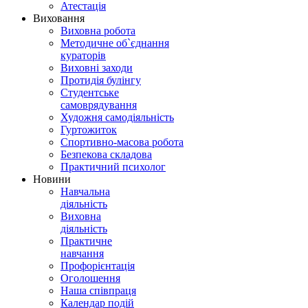
Атестація
Виховання
Виховна робота
Методичне об`єднання
кураторів
Виховні заходи
Протидія булінгу
Студентське
самоврядування
Художня самодіяльність
Гуртожиток
Спортивно-масова робота
Безпекова складова
Практичний психолог
Новини
Навчальна
діяльність
Виховна
діяльність
Практичне
навчання
Профорієнтація
Оголошення
Наша співпраця
Календар подій