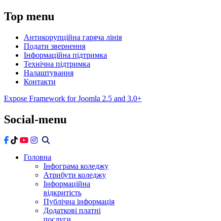
Top
menu
Антикорупційна гаряча лінія
Подати звернення
Інформаційна підтримка
Технічна підтримка
Налаштування
Контакти
Expose Framework for Joomla 2.5 and 3.0+
Social-menu
Головна
Інфограма коледжу
Атрибути коледжу
Інформаційна
відкритість
Публічна інформація
Додаткові платні
послуги