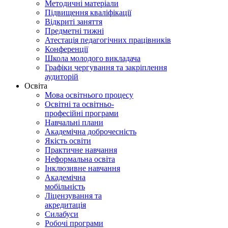
Методичні матеріали
Підвищення кваліфікації
Відкриті заняття
Предметні тижні
Атестація педагогічних працівників
Конференції
Школа молодого викладача
Графіки чергування та закріплення
аудиторій
Освіта
Мова освітнього процесу
Освітні та освітньо-
професійні програми
Навчальні плани
Академічна доброчесність
Якість освіти
Практичне навчання
Неформальна освіта
Інклюзивне навчання
Академічна
мобільність
Ліцензування та
акредитація
Силабуси
Робочі програми