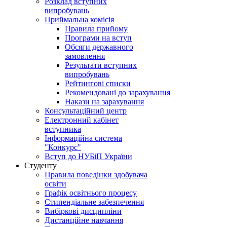
Розклад вступних
випробувань
Приймальна комісія
Правила прийому
Програми на вступ
Обсяги державного
замовлення
Результати вступних
випробувань
Рейтингові списки
Рекомендовані до зарахування
Накази на зарахування
Консультаційний центр
Електронний кабінет
вступника
Інформаційна система
"Конкурс"
Вступ до НУБіП України
Студенту
Правила поведінки здобувача
освіти
Графік освітнього процесу
Стипендіальне забезпечення
Вибіркові дисципліни
Дистанційне навчання