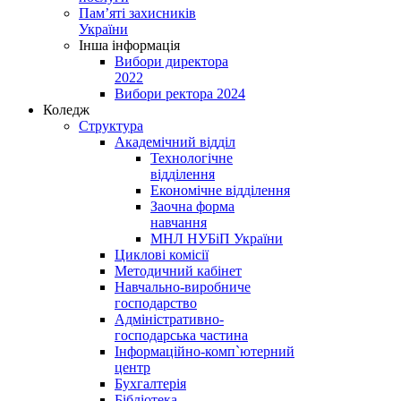
Пам’яті захисників
України
Інша інформація
Вибори директора
2022
Вибори ректора 2024
Коледж
Структура
Академічний відділ
Технологічне
відділення
Економічне відділення
Заочна форма
навчання
МНЛ НУБіП України
Циклові комісії
Методичний кабінет
Навчально-виробниче
господарство
Адміністративно-
господарська частина
Інформаційно-комп`ютерний
центр
Бухгалтерія
Бібліотека