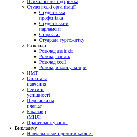
Психологічна підтримка
Студентські організації
Студентська
профспілка
Студентський
парламент
Старостат
Студрада гуртожитку
Розклади
Розклад дзвінків
Розклад занять
Розклад сесії
Розклади консультацій
НМТ
Оплата за
навчання
Рейтинг
успішності
Перевірка на
плагіат
Бакалавр
(МНЛ)
Працевлаштування
Викладачу
Навчально-методичний кабінет