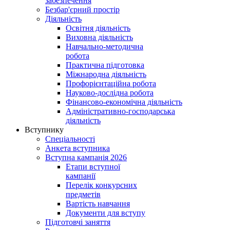
забезпечення
Безбар'єрний простір
Діяльність
Освітня діяльність
Виховна діяльність
Навчально-методична
робота
Практична підготовка
Міжнародна діяльність
Профорієнтаційна робота
Науково-дослідна робота
Фінансово-економічна діяльність
Адміністративно-господарська
діяльність
Вступнику
Спеціальності
Анкета вступника
Вступна кампанія 2026
Етапи вступної
кампанії
Перелік конкурсних
предметів
Вартість навчання
Документи для вступу
Підготовчі заняття