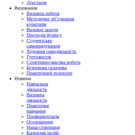
Атестація
Виховання
Виховна робота
Методичне об`єднання
кураторів
Виховні заходи
Протидія булінгу
Студентське
самоврядування
Художня самодіяльність
Гуртожиток
Спортивно-масова робота
Безпекова складова
Практичний психолог
Новини
Навчальна
діяльність
Виховна
діяльність
Практичне
навчання
Профорієнтація
Оголошення
Наша співпраця
Календар подій