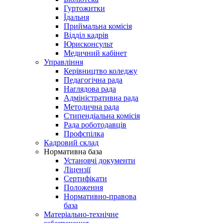
Гуртожитки
Їдальня
Приймальна комісія
Відділ кадрів
Юрисконсульт
Медичний кабінет
Управління
Керівництво коледжу
Педагогічна рада
Наглядова рада
Адміністративна рада
Методична рада
Стипендіальна комісія
Рада роботодавців
Профспілка
Кадровий склад
Нормативна база
Установчі документи
Ліцензії
Сертифікати
Положення
Нормативно-правова
база
Матеріально-технічне