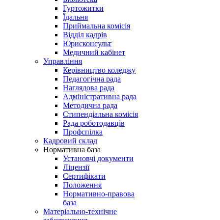
Гуртожитки
Їдальня
Приймальна комісія
Відділ кадрів
Юрисконсульт
Медичний кабінет
Управління
Керівництво коледжу
Педагогічна рада
Наглядова рада
Адміністративна рада
Методична рада
Стипендіальна комісія
Рада роботодавців
Профспілка
Кадровий склад
Нормативна база
Установчі документи
Ліцензії
Сертифікати
Положення
Нормативно-правова
база
Матеріально-технічне