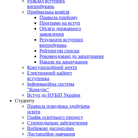
Розклад вступних
випробувань
Приймальна комісія
Правила прийому
Програми на вступ
Обсяги державного
замовлення
Результати вступних
випробувань
Рейтингові списки
Рекомендовані до зарахування
Накази на зарахування
Консультаційний центр
Електронний кабінет
вступника
Інформаційна система
"Конкурс"
Вступ до НУБіП України
Студенту
Правила поведінки здобувача
освіти
Графік освітнього процесу
Стипендіальне забезпечення
Вибіркові дисципліни
Дистанційне навчання