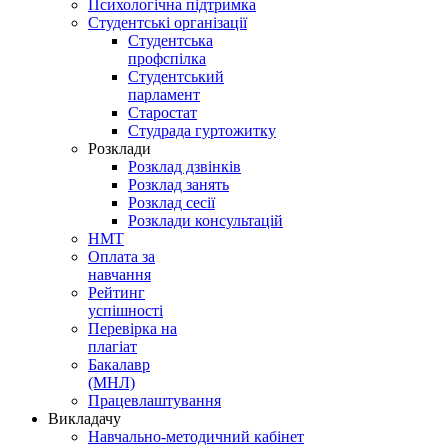
Психологічна підтримка
Студентські організації
Студентська
профспілка
Студентський
парламент
Старостат
Студрада гуртожитку
Розклади
Розклад дзвінків
Розклад занять
Розклад сесії
Розклади консультацій
НМТ
Оплата за
навчання
Рейтинг
успішності
Перевірка на
плагіат
Бакалавр
(МНЛ)
Працевлаштування
Викладачу
Навчально-методичний кабінет