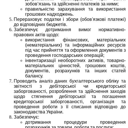
зобов’язань та здійсненні платежів за ними;
правильністю зарахування та використання
грошових надходжень.
Перераховує податки і збори (обов'язкові платежі)
до відповідних бюджетів.
Забезпечує дотримання вимог нормативно-
правових актів щодо:
використання фінансових, матеріальних
(нематеріальних) та інформаційних ресурсів
під час прийняття та оформлення документів з
проведення господарських операцій;
інвентаризації необоротних активів, товарно-
матеріальних цінностей, грошових коштів,
документів, розрахунків та інших статей
балансу.
Проводить аналіз даних бухгалтерського обліку та
звітності з дебіторської чи кредиторської
заборгованості, розроблення та здійснення заходів
щодо стягнення дебіторської та погашення
кредиторської заборгованості, організація та
проведення роботи з її списання відповідно до
законодавства України.
Забезпечує:
дотримання процедури проведення
розрахунків за товари, роботи та послуги;