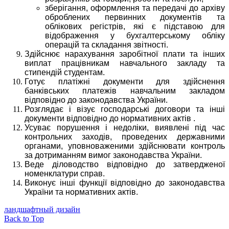
зберігання, оформлення та передачі до архіву
оброблених первинних документів та
облікових регістрів, які є підставою для
відображення у бухгалтерському обліку
операцій та складання звітності.
Здійснює нарахування заробітної плати та інших
виплат працівникам навчального закладу та
стипендій студентам.
Готує платіжні документи для здійснення
банківських платежів навчальним закладом
відповідно до законодавства України.
Розглядає і візує господарські договори та інші
документи відповідно до нормативних актів .
Усуває порушення і недоліки, виявлені під час
контрольних заходів, проведених державними
органами, уповноваженими здійснювати контроль
за дотриманням вимог законодавства України.
Веде діловодство відповідно до затвердженої
номенклатури справ.
Виконує інші функції відповідно до законодавства
України та нормативних актів.
ландшафтный дизайн
Back to Top