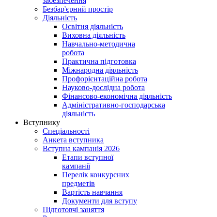
забезпечення
Безбар'єрний простір
Діяльність
Освітня діяльність
Виховна діяльність
Навчально-методична
робота
Практична підготовка
Міжнародна діяльність
Профорієнтаційна робота
Науково-дослідна робота
Фінансово-економічна діяльність
Адміністративно-господарська
діяльність
Вступнику
Спеціальності
Анкета вступника
Вступна кампанія 2026
Етапи вступної
кампанії
Перелік конкурсних
предметів
Вартість навчання
Документи для вступу
Підготовчі заняття