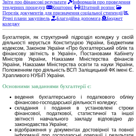
Звіти про фінансові результати
Інформація про проведення
тендерних процедур
Кошторис
Штатний розпис
Перелік документів для призначення соціальної стипендії
Річні плани закупівель
Благодійна допомога
Бюджет
коледжу
Бухгалтерія, як структурний підрозділ коледжу у своїй
діяльності керується Конституцією України, Бюджетним
кодексом, Законом України «Про бухгалтерський облік та
фінансову звітність в Україні», Постановами Кабінету
Міністрів України, Наказами Міністерства фінансів
України, Наказами Міністерства освіти та науки України,
Положенням про діяльність ВСП Заліщицький ФК імені Є.
Храпливого НУБіП України.
Основними завданнями бухгалтерії є:
ведення бухгалтерського і податкового обліку
фінансово-господарської діяльності коледжу;
складання і подання в установлені строки
фінансової, податкової, статистичної та іншої
звітності навчального закладу відповідно до
законодавства України;
відображення у документах достовірної та повної
інформації про господарські операції і результати