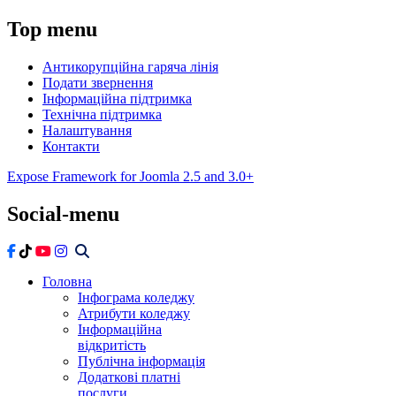
Top
menu
Антикорупційна гаряча лінія
Подати звернення
Інформаційна підтримка
Технічна підтримка
Налаштування
Контакти
Expose Framework for Joomla 2.5 and 3.0+
Social-menu
Головна
Інфограма коледжу
Атрибути коледжу
Інформаційна
відкритість
Публічна інформація
Додаткові платні
послуги