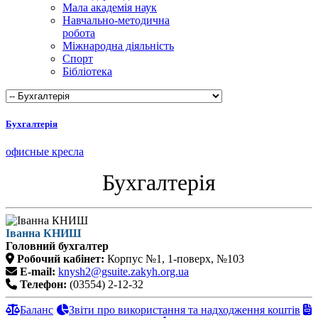
Мала академія наук
Навчально-методична
робота
Міжнародна діяльність
Спорт
Бібліотека
Бухгалтерія
офисные кресла
Бухгалтерія
Іванна КНИШ
Головний бухгалтер
Робочий кабінет:
Корпус №1, 1-поверх, №103
E-mail:
knysh2@gsuite.zakyh.org.ua
Телефон:
(03554) 2-12-32
Баланс
Звіти про використання та надходження коштів