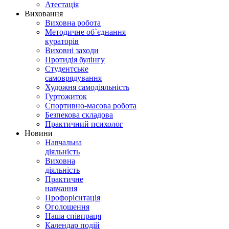
Атестація
Виховання
Виховна робота
Методичне об`єднання
кураторів
Виховні заходи
Протидія булінгу
Студентське
самоврядування
Художня самодіяльність
Гуртожиток
Спортивно-масова робота
Безпекова складова
Практичний психолог
Новини
Навчальна
діяльність
Виховна
діяльність
Практичне
навчання
Профорієнтація
Оголошення
Наша співпраця
Календар подій