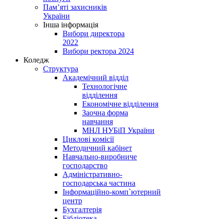
Пам’яті захисників
України
Інша інформація
Вибори директора
2022
Вибори ректора 2024
Коледж
Структура
Академічний відділ
Технологічне
відділення
Економічне відділення
Заочна форма
навчання
МНЛ НУБіП України
Циклові комісії
Методичний кабінет
Навчально-виробниче
господарство
Адміністративно-
господарська частина
Інформаційно-комп`ютерний
центр
Бухгалтерія
Бібліотека