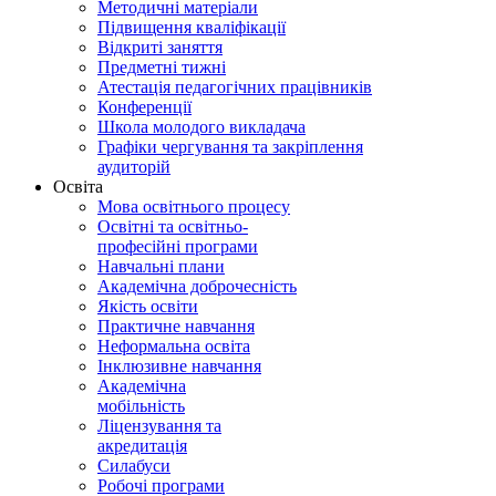
Методичні матеріали
Підвищення кваліфікації
Відкриті заняття
Предметні тижні
Атестація педагогічних працівників
Конференції
Школа молодого викладача
Графіки чергування та закріплення
аудиторій
Освіта
Мова освітнього процесу
Освітні та освітньо-
професійні програми
Навчальні плани
Академічна доброчесність
Якість освіти
Практичне навчання
Неформальна освіта
Інклюзивне навчання
Академічна
мобільність
Ліцензування та
акредитація
Силабуси
Робочі програми