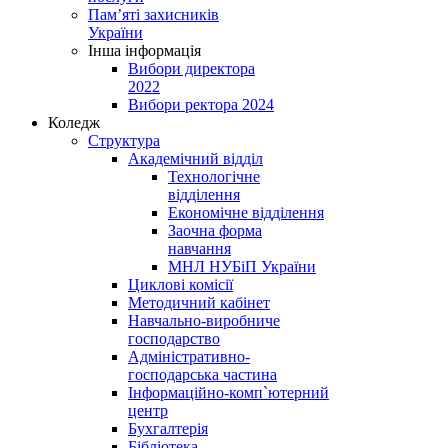
Пам’яті захисників
України
Інша інформація
Вибори директора
2022
Вибори ректора 2024
Коледж
Структура
Академічний відділ
Технологічне
відділення
Економічне відділення
Заочна форма
навчання
МНЛ НУБіП України
Циклові комісії
Методичний кабінет
Навчально-виробниче
господарство
Адміністративно-
господарська частина
Інформаційно-комп`ютерний
центр
Бухгалтерія
Бібліотека