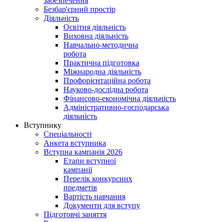
забезпечення
Безбар'єрний простір
Діяльність
Освітня діяльність
Виховна діяльність
Навчально-методична
робота
Практична підготовка
Міжнародна діяльність
Профорієнтаційна робота
Науково-дослідна робота
Фінансово-економічна діяльність
Адміністративно-господарська
діяльність
Вступнику
Спеціальності
Анкета вступника
Вступна кампанія 2026
Етапи вступної
кампанії
Перелік конкурсних
предметів
Вартість навчання
Документи для вступу
Підготовчі заняття