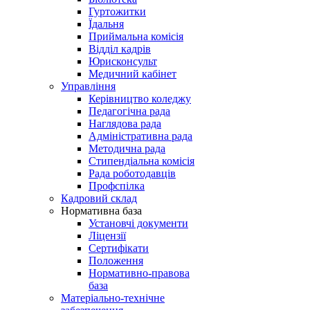
Гуртожитки
Їдальня
Приймальна комісія
Відділ кадрів
Юрисконсульт
Медичний кабінет
Управління
Керівництво коледжу
Педагогічна рада
Наглядова рада
Адміністративна рада
Методична рада
Стипендіальна комісія
Рада роботодавців
Профспілка
Кадровий склад
Нормативна база
Установчі документи
Ліцензії
Сертифікати
Положення
Нормативно-правова
база
Матеріально-технічне