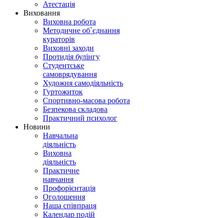
Атестація
Виховання
Виховна робота
Методичне об`єднання
кураторів
Виховні заходи
Протидія булінгу
Студентське
самоврядування
Художня самодіяльність
Гуртожиток
Спортивно-масова робота
Безпекова складова
Практичний психолог
Новини
Навчальна
діяльність
Виховна
діяльність
Практичне
навчання
Профорієнтація
Оголошення
Наша співпраця
Календар подій