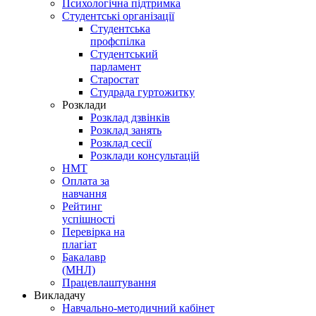
Психологічна підтримка
Студентські організації
Студентська
профспілка
Студентський
парламент
Старостат
Студрада гуртожитку
Розклади
Розклад дзвінків
Розклад занять
Розклад сесії
Розклади консультацій
НМТ
Оплата за
навчання
Рейтинг
успішності
Перевірка на
плагіат
Бакалавр
(МНЛ)
Працевлаштування
Викладачу
Навчально-методичний кабінет