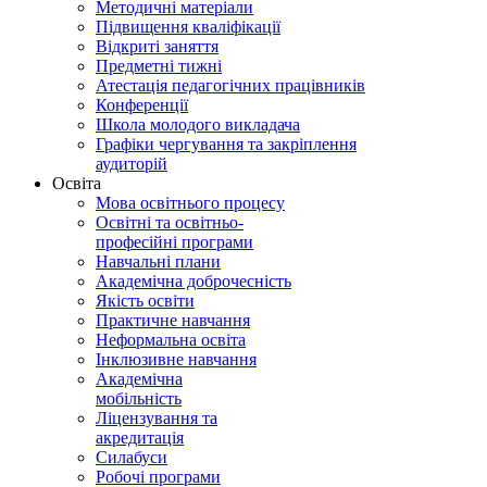
Методичні матеріали
Підвищення кваліфікації
Відкриті заняття
Предметні тижні
Атестація педагогічних працівників
Конференції
Школа молодого викладача
Графіки чергування та закріплення
аудиторій
Освіта
Мова освітнього процесу
Освітні та освітньо-
професійні програми
Навчальні плани
Академічна доброчесність
Якість освіти
Практичне навчання
Неформальна освіта
Інклюзивне навчання
Академічна
мобільність
Ліцензування та
акредитація
Силабуси
Робочі програми