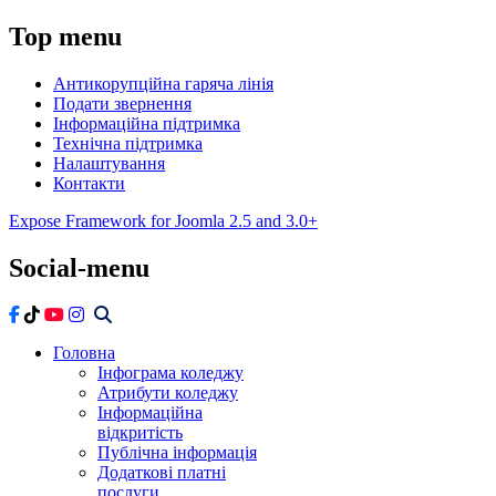
Top
menu
Антикорупційна гаряча лінія
Подати звернення
Інформаційна підтримка
Технічна підтримка
Налаштування
Контакти
Expose Framework for Joomla 2.5 and 3.0+
Social-menu
Головна
Інфограма коледжу
Атрибути коледжу
Інформаційна
відкритість
Публічна інформація
Додаткові платні
послуги