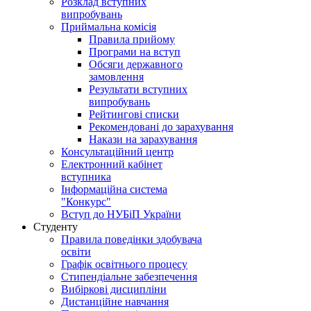
Розклад вступних
випробувань
Приймальна комісія
Правила прийому
Програми на вступ
Обсяги державного
замовлення
Результати вступних
випробувань
Рейтингові списки
Рекомендовані до зарахування
Накази на зарахування
Консультаційний центр
Електронний кабінет
вступника
Інформаційна система
"Конкурс"
Вступ до НУБіП України
Студенту
Правила поведінки здобувача
освіти
Графік освітнього процесу
Стипендіальне забезпечення
Вибіркові дисципліни
Дистанційне навчання