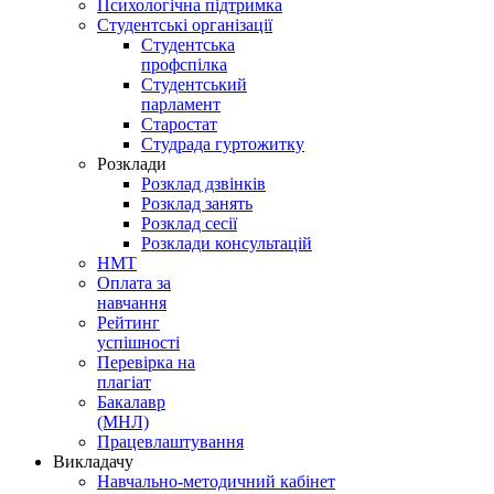
Психологічна підтримка
Студентські організації
Студентська
профспілка
Студентський
парламент
Старостат
Студрада гуртожитку
Розклади
Розклад дзвінків
Розклад занять
Розклад сесії
Розклади консультацій
НМТ
Оплата за
навчання
Рейтинг
успішності
Перевірка на
плагіат
Бакалавр
(МНЛ)
Працевлаштування
Викладачу
Навчально-методичний кабінет