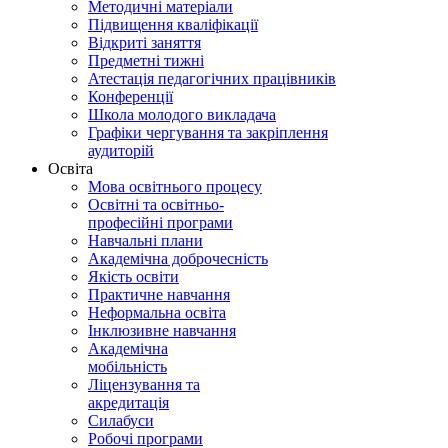
Методичні матеріали
Підвищення кваліфікації
Відкриті заняття
Предметні тижні
Атестація педагогічних працівників
Конференції
Школа молодого викладача
Графіки чергування та закріплення
аудиторій
Освіта
Мова освітнього процесу
Освітні та освітньо-
професійні програми
Навчальні плани
Академічна доброчесність
Якість освіти
Практичне навчання
Неформальна освіта
Інклюзивне навчання
Академічна
мобільність
Ліцензування та
акредитація
Силабуси
Робочі програми