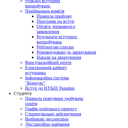
Розклад вступних
випробувань
Приймальна комісія
Правила прийому
Програми на вступ
Обсяги державного
замовлення
Результати вступних
випробувань
Рейтингові списки
Рекомендовані до зарахування
Накази на зарахування
Консультаційний центр
Електронний кабінет
вступника
Інформаційна система
"Конкурс"
Вступ до НУБіП України
Студенту
Правила поведінки здобувача
освіти
Графік освітнього процесу
Стипендіальне забезпечення
Вибіркові дисципліни
Дистанційне навчання