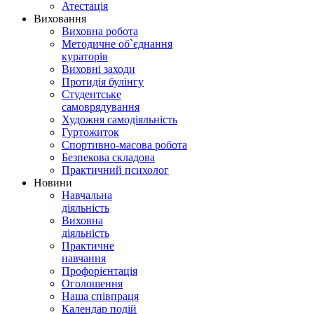
Атестація
Виховання
Виховна робота
Методичне об`єднання
кураторів
Виховні заходи
Протидія булінгу
Студентське
самоврядування
Художня самодіяльність
Гуртожиток
Спортивно-масова робота
Безпекова складова
Практичний психолог
Новини
Навчальна
діяльність
Виховна
діяльність
Практичне
навчання
Профорієнтація
Оголошення
Наша співпраця
Календар подій