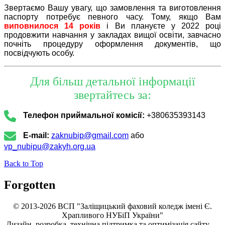
Звертаємо Вашу увагу, що замовлення та виготовлення
паспорту потребує певного часу. Тому, якщо Вам
виповнилося 14 років
і Ви плануєте у 2022 році
продовжити навчання у закладах вищої освіти, завчасно
почніть процедуру оформлення документів, що
посвідчують особу.
Для більш детальної інформації
звертайтесь за:
Телефон приймальної комісії:
+380635393143
E-mail:
zaknubip@gmail.com
або
vp_nubipu@zakyh.org.ua
Back to Top
Forgotten
© 2013-2026 ВСП "Заліщицький фаховий коледж імені Є.
Храпливого НУБіП України"
Дизайн, розробка, технічна підтримка та оптимізація сайту —