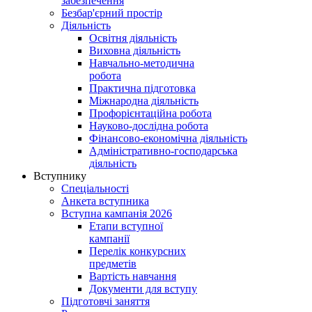
забезпечення
Безбар'єрний простір
Діяльність
Освітня діяльність
Виховна діяльність
Навчально-методична
робота
Практична підготовка
Міжнародна діяльність
Профорієнтаційна робота
Науково-дослідна робота
Фінансово-економічна діяльність
Адміністративно-господарська
діяльність
Вступнику
Спеціальності
Анкета вступника
Вступна кампанія 2026
Етапи вступної
кампанії
Перелік конкурсних
предметів
Вартість навчання
Документи для вступу
Підготовчі заняття