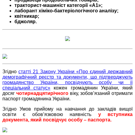
тракторист-машиніст категорії «А1»;
лаборант хіміко-бактеріологічного аналізу;
квітникар;
бджоляр.
Згідно
статті 21 Закону України «Про єдиний державний
демографічний реєстр та документи, що підтверджують
громадянство України, посвідчують особу чи її
спеціальний статус»
кожен громадянин України, який
досяг
чотирнадцятирічного
віку, зобов’язаний отримати
паспорт громадянина України.
Згідно Умов прийому на навчання до закладів вищої
освіти є обов’язковою наявність
у вступника
документа, який посвідчує особу – паспорта.