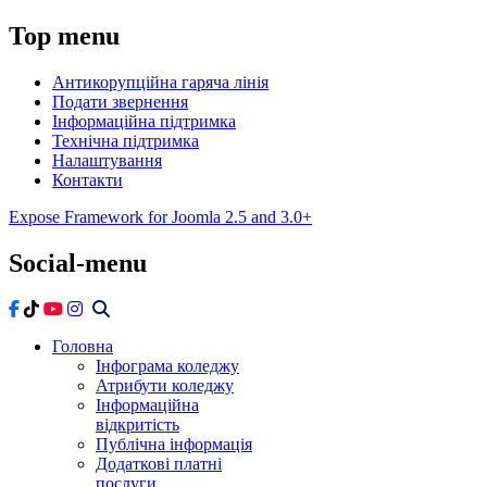
Top
menu
Антикорупційна гаряча лінія
Подати звернення
Інформаційна підтримка
Технічна підтримка
Налаштування
Контакти
Expose Framework for Joomla 2.5 and 3.0+
Social-menu
Головна
Інфограма коледжу
Атрибути коледжу
Інформаційна
відкритість
Публічна інформація
Додаткові платні
послуги