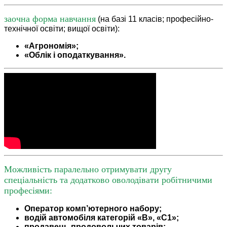
заочна форма навчання
(на базі 11 класів; професійно-
технічної освіти; вищої освіти):
«Агрономія»;
«Облік і оподаткування».
Можливість паралельно отримувати другу
спеціальність та додатково оволодівати робітничими
професіями:
Оператор комп’ютерного набору;
водій автомобіля категорій «В», «С1»;
продавець продовольчих товарів;