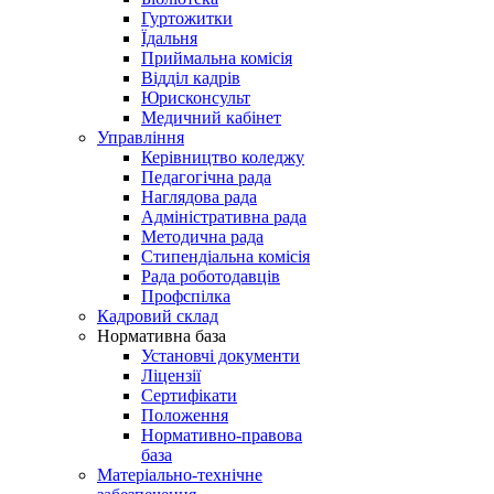
Гуртожитки
Їдальня
Приймальна комісія
Відділ кадрів
Юрисконсульт
Медичний кабінет
Управління
Керівництво коледжу
Педагогічна рада
Наглядова рада
Адміністративна рада
Методична рада
Стипендіальна комісія
Рада роботодавців
Профспілка
Кадровий склад
Нормативна база
Установчі документи
Ліцензії
Сертифікати
Положення
Нормативно-правова
база
Матеріально-технічне