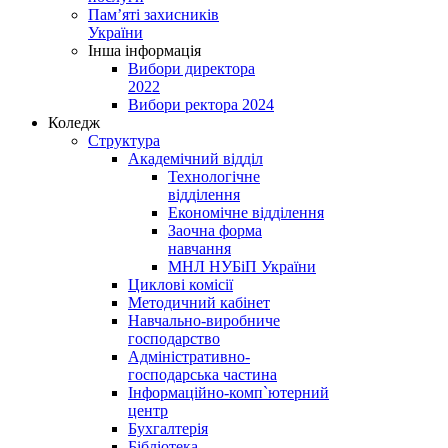
Пам’яті захисників
України
Інша інформація
Вибори директора
2022
Вибори ректора 2024
Коледж
Структура
Академічний відділ
Технологічне
відділення
Економічне відділення
Заочна форма
навчання
МНЛ НУБіП України
Циклові комісії
Методичний кабінет
Навчально-виробниче
господарство
Адміністративно-
господарська частина
Інформаційно-комп`ютерний
центр
Бухгалтерія
Бібліотека