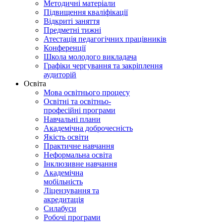
Методичні матеріали
Підвищення кваліфікації
Відкриті заняття
Предметні тижні
Атестація педагогічних працівників
Конференції
Школа молодого викладача
Графіки чергування та закріплення
аудиторій
Освіта
Мова освітнього процесу
Освітні та освітньо-
професійні програми
Навчальні плани
Академічна доброчесність
Якість освіти
Практичне навчання
Неформальна освіта
Інклюзивне навчання
Академічна
мобільність
Ліцензування та
акредитація
Силабуси
Робочі програми