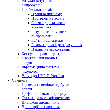
Розклад вступних
випробувань
Приймальна комісія
Правила прийому
Програми на вступ
Обсяги державного
замовлення
Результати вступних
випробувань
Рейтингові списки
Рекомендовані до зарахування
Накази на зарахування
Консультаційний центр
Електронний кабінет
вступника
Інформаційна система
"Конкурс"
Вступ до НУБіП України
Студенту
Правила поведінки здобувача
освіти
Графік освітнього процесу
Стипендіальне забезпечення
Вибіркові дисципліни
Дистанційне навчання