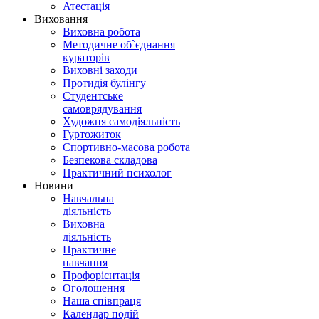
Атестація
Виховання
Виховна робота
Методичне об`єднання
кураторів
Виховні заходи
Протидія булінгу
Студентське
самоврядування
Художня самодіяльність
Гуртожиток
Спортивно-масова робота
Безпекова складова
Практичний психолог
Новини
Навчальна
діяльність
Виховна
діяльність
Практичне
навчання
Профорієнтація
Оголошення
Наша співпраця
Календар подій