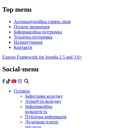
Top
menu
Антикорупційна гаряча лінія
Подати звернення
Інформаційна підтримка
Технічна підтримка
Налаштування
Контакти
Expose Framework for Joomla 2.5 and 3.0+
Social-menu
Головна
Інфограма коледжу
Атрибути коледжу
Інформаційна
відкритість
Публічна інформація
Додаткові платні
послуги