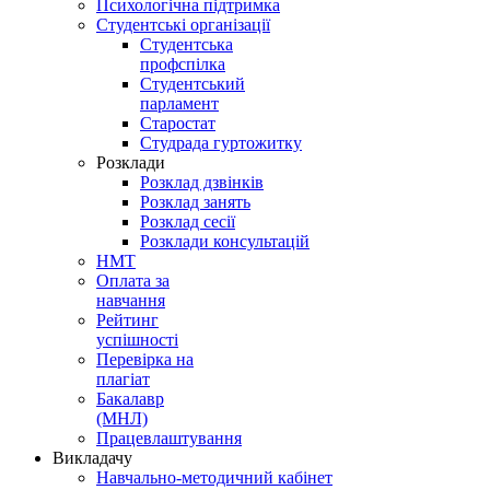
Психологічна підтримка
Студентські організації
Студентська
профспілка
Студентський
парламент
Старостат
Студрада гуртожитку
Розклади
Розклад дзвінків
Розклад занять
Розклад сесії
Розклади консультацій
НМТ
Оплата за
навчання
Рейтинг
успішності
Перевірка на
плагіат
Бакалавр
(МНЛ)
Працевлаштування
Викладачу
Навчально-методичний кабінет