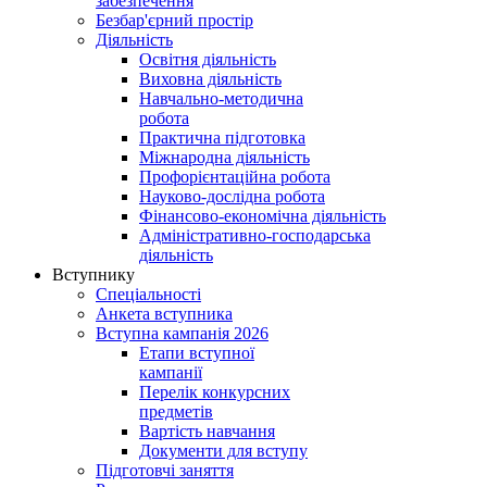
забезпечення
Безбар'єрний простір
Діяльність
Освітня діяльність
Виховна діяльність
Навчально-методична
робота
Практична підготовка
Міжнародна діяльність
Профорієнтаційна робота
Науково-дослідна робота
Фінансово-економічна діяльність
Адміністративно-господарська
діяльність
Вступнику
Спеціальності
Анкета вступника
Вступна кампанія 2026
Етапи вступної
кампанії
Перелік конкурсних
предметів
Вартість навчання
Документи для вступу
Підготовчі заняття