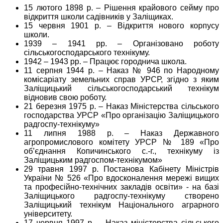
15 лютого 1898 р. – Рішення крайового сейму про
відкриття школи садівників у Заліщиках.
15 червня 1901 р. – Відкриття нового корпусу
школи.
1939 – 1941 рр. – Організовано роботу
сільськогосподарського технікуму.
1942 – 1943 рр. – Працює городнича школа.
11 серпня 1944 р. – Наказ № 946 по Народному
комісаріату земельних справ УРСР, згідно з яким
Заліщицький сільськогосподарський технікум
відновив свою роботу.
21 березня 1975 р. – Наказ Міністерства сільського
господарства УРСР «Про організацію Заліщицького
радгоспу-технікуму»
11 липня 1988 р. – Наказ Державного
агропромислового комітету УРСР № 189 «Про
об’єднання Копичинського с.-г., технікуму із
Заліщицьким радгоспом-технікумом»
29 травня 1997 р. Постанова Кабінету Міністрів
України № 526 «Про вдосконалення мережі вищих
та професійно-технічних закладів освіти» - на базі
Заліщицького радгоспу-технікуму створено
Заліщицький технікум Національного аграрного
університету.
17 червня 1997 р. – Наказ міністерства сільського