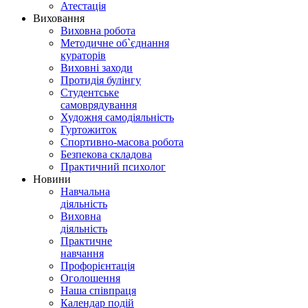
Атестація
Виховання
Виховна робота
Методичне об`єднання
кураторів
Виховні заходи
Протидія булінгу
Студентське
самоврядування
Художня самодіяльність
Гуртожиток
Спортивно-масова робота
Безпекова складова
Практичний психолог
Новини
Навчальна
діяльність
Виховна
діяльність
Практичне
навчання
Профорієнтація
Оголошення
Наша співпраця
Календар подій