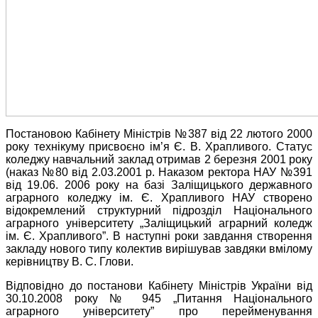
Постановою Кабінету Міністрів №387 від 22 лютого 2000
року технікуму присвоєно ім’я Є. В. Храпливого. Статус
коледжу навчальний заклад отримав 2 березня 2001 року
(наказ №80 від 2.03.2001 р. Наказом ректора НАУ №391
від 19.06. 2006 року на базі Заліщицького державного
аграрного коледжу ім. Є. Храпливого НАУ створено
відокремлений структурний підрозділ Національного
аграрного університету „Заліщицький аграрний коледж
ім. Є. Храпливого”. В наступні роки завдання створення
закладу нового типу колектив вирішував завдяки вмілому
керівництву В. С. Глови.
Відповідно до постанови Кабінету Міністрів України від
30.10.2008 року № 945 „Питання Національного
аграрного університету” про перейменування