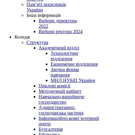
Пам’яті захисників
України
Інша інформація
Вибори директора
2022
Вибори ректора 2024
Коледж
Структура
Академічний відділ
Технологічне
відділення
Економічне відділення
Заочна форма
навчання
МНЛ НУБіП України
Циклові комісії
Методичний кабінет
Навчально-виробниче
господарство
Адміністративно-
господарська частина
Інформаційно-комп`ютерний
центр
Бухгалтерія
Бібліотека