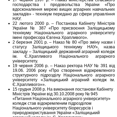
господарства і продовольства України «Про
вдосконалення мережі вищих аграрних навчальних
закладів» - технікум передано до сфери управління
НАУ.
22 лютого 2000 р. – Постанова Кабінету Міністрів
України № 387 «Про присвоєння Заліщицькому
технікуму Національного аграрного університету
імені професора Євгена Храпливого».
2 березня 2001 р. – Наказ № 80 «Про зміну назви і
статусу Заліщицького технікуму НАУ», назва
закладу – Заліщицький державний аграрний коледж
ім. Є.Храпливого Національного аграрного
університету.
19 червня 2006 р. – Наказ ректора НАУ № 391 від
19.06. 2006 року «Про створення відокремленого
структурного підрозділу Національного аграрного
університету «Заліщицький аграрний коледж ім.
Є.Храпливого»».
15 грудня 2008 р. На виконання постанови Кабінету
Міністрів України від 30.10.2008 року № 945
«Питання Національного аграрного університету»
коледж став відокремленим підрозділом
Національного університету біоресурсів і
природокористування України «Заліщицький