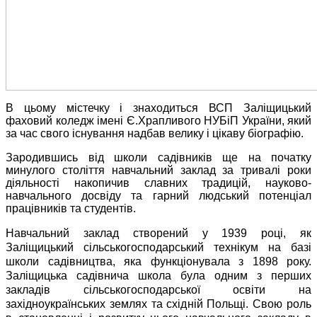
В цьому містечку і знаходиться ВСП Заліщицький
фаховий коледж імені Є.Храпливого
НУБіП України
, який
за час свого існування надбав велику і цікаву біографію.
Зародившись від школи садівників ще на початку
минулого століття навчальний заклад за тривалі роки
діяльності накопичив славних традицій, науково-
навчального досвіду та гарний людський потенціал
працівників та студентів.
Навчальний заклад створений у 1939 році, як
Заліщицький сільськогосподарський технікум на базі
школи садівництва, яка функціонувала з 1898 рoку.
Заліщицька садівнича школа була одним з перших
закладів сільськогосподарської освіти на
західноукраїнських землях та східній Польщі. Свою роль