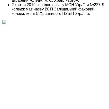
аграрний коледж ім. Є. Храпливого».
2 квітня 2019 р. згідно наказу МОН України №227-Л
коледж має назву
ВСП Заліщицький фаховий
коледж імені Є.Храпливого
НУБіП України.