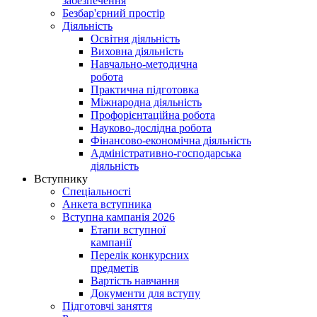
забезпечення
Безбар'єрний простір
Діяльність
Освітня діяльність
Виховна діяльність
Навчально-методична
робота
Практична підготовка
Міжнародна діяльність
Профорієнтаційна робота
Науково-дослідна робота
Фінансово-економічна діяльність
Адміністративно-господарська
діяльність
Вступнику
Спеціальності
Анкета вступника
Вступна кампанія 2026
Етапи вступної
кампанії
Перелік конкурсних
предметів
Вартість навчання
Документи для вступу
Підготовчі заняття