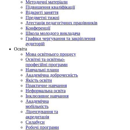
Методичні матеріали
Підвищення кваліфікації
Відкриті заняття
Предметні тижні
Атестація педагогічних працівників
Конференції
Школа молодого викладача
Графіки чергування та закріплення
аудиторій
Освіта
Мова освітнього процесу
Освітні та освітньо-
професійні програми
Навчальні плани
Академічна доброчесність
Якість освіти
Практичне навчання
Неформальна освіта
Інклюзивне навчання
Академічна
мобільність
Ліцензування та
акредитація
Силабуси
Робочі програми