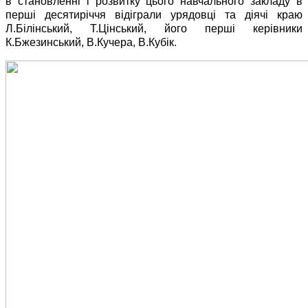
в становленні і розвитку цього навчального закладу в
перші десятиріччя відіграли урядовці та діячі краю
Л.Білінський, Т.Цінський, його перші керівники
К.Бжезинський, В.Кучера, В.Кубік.