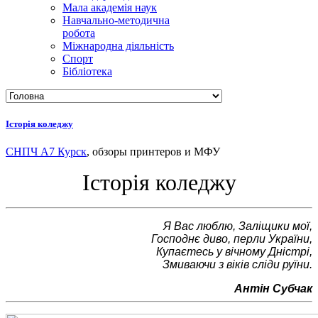
Мала академія наук
Навчально-методична
робота
Міжнародна діяльність
Спорт
Бібліотека
Історія коледжу
СНПЧ А7 Курск
, обзоры принтеров и МФУ
Історія коледжу
Я Вас люблю, Заліщики мої,
Господнє диво, перли України,
Купаєтесь у вічному Дністрі,
Змиваючи з віків сліди руїни.
Антін Субчак