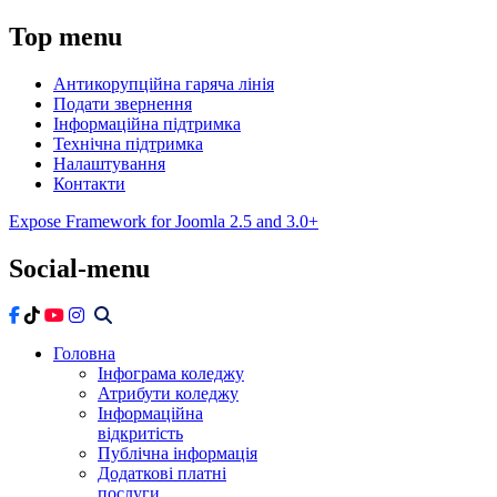
Top
menu
Антикорупційна гаряча лінія
Подати звернення
Інформаційна підтримка
Технічна підтримка
Налаштування
Контакти
Expose Framework for Joomla 2.5 and 3.0+
Social-menu
Головна
Інфограма коледжу
Атрибути коледжу
Інформаційна
відкритість
Публічна інформація
Додаткові платні
послуги