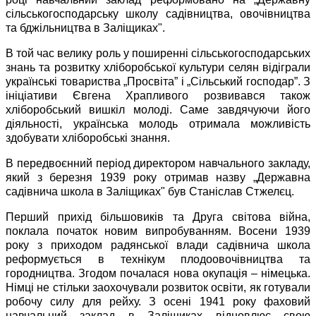
сільськогосподарську школу садівництва, овочівництва
та бджіль­ництва в Заліщиках".
В той час велику роль у поширенні сільськогосподарських
знань та розвитку хліборобської культури селян відіграли
українські товариства „Просвіта” і „Сільський господар”. З
ініціативи Євгена Храпливого розвивався також
хліборобський вишкіл молоді. Саме завдячуючи його
діяльності, українська молодь отримала можливість
здобувати хліборобські знання.
В передвоєнний період директором навчального закладу,
який з березня 1939 року отримав назву „Державна
садівнича школа в Заліщиках" був Станіслав Стжелєц.
Перший прихід більшовиків та Друга світова війна,
поклала початок новим випробуванням. Восени 1939
року з приходом радянської влади садівнича школа
реформується в технікум плодоовочівництва та
городництва. Згодом почалася нова окупація – німецька.
Німці не стільки заохочували розвиток освіти, як готували
робочу силу для рейху. З осені 1941 року фаховий
навчальний заклад в Заліщиках відновлює свою