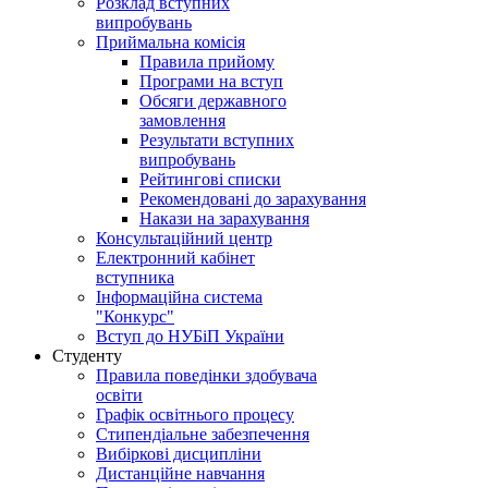
Розклад вступних
випробувань
Приймальна комісія
Правила прийому
Програми на вступ
Обсяги державного
замовлення
Результати вступних
випробувань
Рейтингові списки
Рекомендовані до зарахування
Накази на зарахування
Консультаційний центр
Електронний кабінет
вступника
Інформаційна система
"Конкурс"
Вступ до НУБіП України
Студенту
Правила поведінки здобувача
освіти
Графік освітнього процесу
Стипендіальне забезпечення
Вибіркові дисципліни
Дистанційне навчання