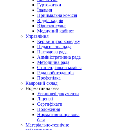
Гуртожитки
Їдальня
Приймальна комісія
Відділ кадрів
Юрисконсульт
Медичний кабінет
Управління
Керівництво коледжу
Педагогічна рада
Наглядова рада
Адміністративна рада
Методична рада
Стипендіальна комісія
Рада роботодавців
Профспілка
Кадровий склад
Нормативна база
Установчі документи
Ліцензії
Сертифікати
Положення
Нормативно-правова
база
Матеріально-технічне