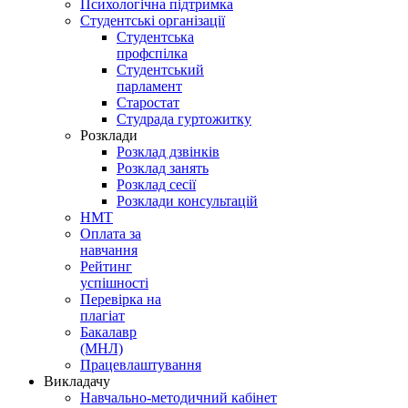
Психологічна підтримка
Студентські організації
Студентська
профспілка
Студентський
парламент
Старостат
Студрада гуртожитку
Розклади
Розклад дзвінків
Розклад занять
Розклад сесії
Розклади консультацій
НМТ
Оплата за
навчання
Рейтинг
успішності
Перевірка на
плагіат
Бакалавр
(МНЛ)
Працевлаштування
Викладачу
Навчально-методичний кабінет