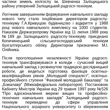
частини земель колгоспу ім. Шевченка Заліщицького
району утворений Заліщицький радгосп-технікум.
Логічним завершенням формування навчального закладу
нового типу стало ініційоване директором радгоспу-
технікуму Г.А.Кривуцою будівництво і відкриття у 1988
році нового навчального комплексу на 1000 студентів.
Наказом Держагропрому України від 11 липня 1988 року
№189 до Заліщицького радгоспу-технікуму приєднано
Копичинецький сільськогосподарський технікум
бухгалтерського обліку. Директором призначено М.І.
Олійника.
Після проголошення незалежності України радгосп-
технікум трансформувався в коледж - сучасний вищий
навчальний заклад з розвинутою традицією дослідницької
роботи, де ведеться підготовка фахівців освітньо-
кваліфікаційних рівнів „Молодший спеціаліст”, освітньо-
професійного ступеня "Фаховий молодший бакалавр" та
„Бакалавр” (Міжкафедральна лабораторія). Постановою
Кабінету Міністрів України від 29 травня 1997 року №526
“Про вдосконалення мережі вищих та професійно-
технічних навчальних закладів” Заліщицький радгосп-
технікум переведено до сфери управління
Національного аграрного університету із збереженням