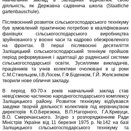
діяльність, як Державна садівнича школа (Staatliche
gartenbauschule).
Післявоєнний розвиток сільськогосподарського технікуму
був зумовлений практичною потребою в кваліфікованих
фахівцях сільськогосподарського виробництва
зруйнованого у воєнні часи та кадрово обезкровленого
на фронтах. В перші післявоєнні десятиліття
Заліщицький сільськогосподарський технікум пройшов
період реформування і адаптації до радянської системи
сільськогосподарської освіти. Зусиллями викладачів,
працівників та учнів колективи очолювані в ці роки
С.М.Стжельцем, І.В.Лосем, Г.Ф.Біденком, Г.Й. Желєзняком
творили нове обличчя закладу.
В період 60-70-х років навчальний заклад став
невід’ємною частиною народногосподарського комплексу
Заліщицького району. Розвиток технікуму відбувався
завдяки творчій діяльності колективів під керівництвом
директорів К.О.Березюка, В.П.Нагорного, Г.А.Кривуци,
В.О. Смеречанського. Згідно з розпорядженням Ради
Міністрів України від 11 березня 1975 р. №142 на базі
Заліщицького сільськогосподарського технікуму та