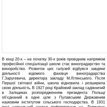
В кінці 20-х – на початку 30-х років провідним напрямом
професійної спеціалізації школи стає виноградарство та
виноробство. Розвиток цих галузей відбувся завдяки
діяльності відомого фахівця виноградарства
Г.Заругевича, директора закладу М.Літинського. Після
Першої світової війни, школа відновила і розширила
свою діяльність. В 1927 році Крайовий заклад садівничий
в Заліщиках розпорядженням президента Польщі
об’єднаний в одне ціле з Пулавським Державним
науковим інститутом сільського господарства. В 1931
році навчальний заклад реформовано на „Державну