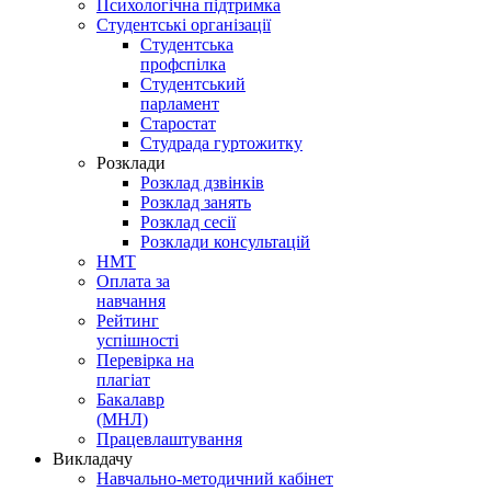
Психологічна підтримка
Студентські організації
Студентська
профспілка
Студентський
парламент
Старостат
Студрада гуртожитку
Розклади
Розклад дзвінків
Розклад занять
Розклад сесії
Розклади консультацій
НМТ
Оплата за
навчання
Рейтинг
успішності
Перевірка на
плагіат
Бакалавр
(МНЛ)
Працевлаштування
Викладачу
Навчально-методичний кабінет