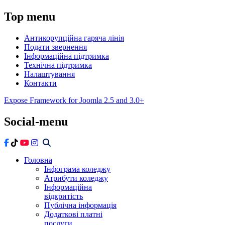
Top
menu
Антикорупційна гаряча лінія
Подати звернення
Інформаційна підтримка
Технічна підтримка
Налаштування
Контакти
Expose Framework for Joomla 2.5 and 3.0+
Social-menu
Головна
Інфограма коледжу
Атрибути коледжу
Інформаційна
відкритість
Публічна інформація
Додаткові платні
послуги