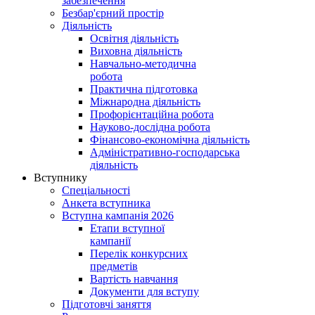
забезпечення
Безбар'єрний простір
Діяльність
Освітня діяльність
Виховна діяльність
Навчально-методична
робота
Практична підготовка
Міжнародна діяльність
Профорієнтаційна робота
Науково-дослідна робота
Фінансово-економічна діяльність
Адміністративно-господарська
діяльність
Вступнику
Спеціальності
Анкета вступника
Вступна кампанія 2026
Етапи вступної
кампанії
Перелік конкурсних
предметів
Вартість навчання
Документи для вступу
Підготовчі заняття