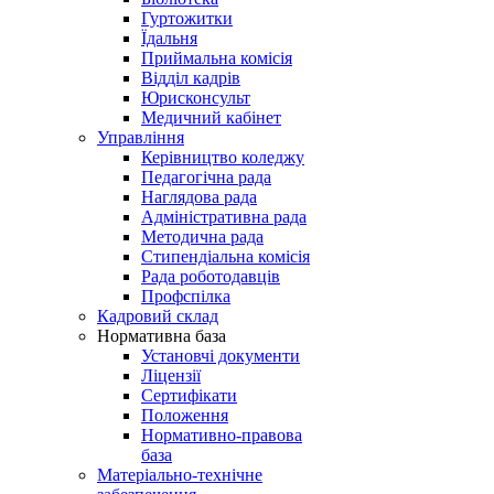
Гуртожитки
Їдальня
Приймальна комісія
Відділ кадрів
Юрисконсульт
Медичний кабінет
Управління
Керівництво коледжу
Педагогічна рада
Наглядова рада
Адміністративна рада
Методична рада
Стипендіальна комісія
Рада роботодавців
Профспілка
Кадровий склад
Нормативна база
Установчі документи
Ліцензії
Сертифікати
Положення
Нормативно-правова
база
Матеріально-технічне