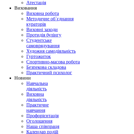
Атестація
Виховання
Виховна робота
Методичне об`єднання
кураторів
Виховні заходи
Протидія булінгу
Студентське
самоврядування
Художня самодіяльність
Гуртожиток
Спортивно-масова робота
Безпекова складова
Практичний психолог
Новини
Навчальна
діяльність
Виховна
діяльність
Практичне
навчання
Профорієнтація
Оголошення
Наша співпраця
Календар подій