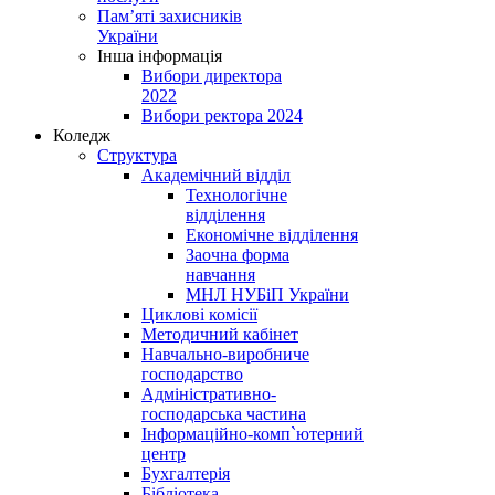
Пам’яті захисників
України
Інша інформація
Вибори директора
2022
Вибори ректора 2024
Коледж
Структура
Академічний відділ
Технологічне
відділення
Економічне відділення
Заочна форма
навчання
МНЛ НУБіП України
Циклові комісії
Методичний кабінет
Навчально-виробниче
господарство
Адміністративно-
господарська частина
Інформаційно-комп`ютерний
центр
Бухгалтерія
Бібліотека