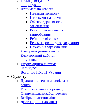
Розклад вступних
випробувань
Приймальна комісія
Правила прийому
Програми на вступ
Обсяги державного
замовлення
Результати вступних
випробувань
Рейтингові списки
Рекомендовані до зарахування
Накази на зарахування
Консультаційний центр
Електронний кабінет
вступника
Інформаційна система
"Конкурс"
Вступ до НУБіП України
Студенту
Правила поведінки здобувача
освіти
Графік освітнього процесу
Стипендіальне забезпечення
Вибіркові дисципліни
Дистанційне навчання