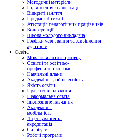
Методичні матеріали
Підвищення кваліфікації
Відкриті заняття
Предметні тижні
Атестація педагогічних працівників
Конференції
Школа молодого викладача
Графіки чергування та закріплення
аудиторій
Освіта
Мова освітнього процесу
Освітні та освітньо-
професійні програми
Навчальні плани
Академічна доброчесність
Якість освіти
Практичне навчання
Неформальна освіта
Інклюзивне навчання
Академічна
мобільність
Ліцензування та
акредитація
Силабуси
Робочі програми