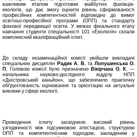
важливим етапом підготовки майбутніх фахівців-
екологів, що дає змогу оцінити рівень сформованості
професійних компетентностей відповідно до вимог
освітньо-професійної програми (ОПП) та стандарту
фахової передвищої освіти. У межах фінального етапу
навчання студенти спеціальності 101 «Екологія» склали
комплексний кваліфікаційний іспит.
До складу екзаменаційної комісії увійшли викладачі
спеціальних дисциплін
Радик А. В.
та
Лопушинська О.
П
. Головою комісії було призначено
Вікірчака О. К
. —
начальника науково-дослідного відділу НПП
«Дністровський каньйон», що забезпечило практичну
обґрунтованість оцінювання та орієнтацію на актуальні
виклики у сфері екології.
Проведення іспиту засвідчило високий рівень
узгодженості між підсумковою атестацією, структурою
ОПП та компетентнісним підходом, закладеним у