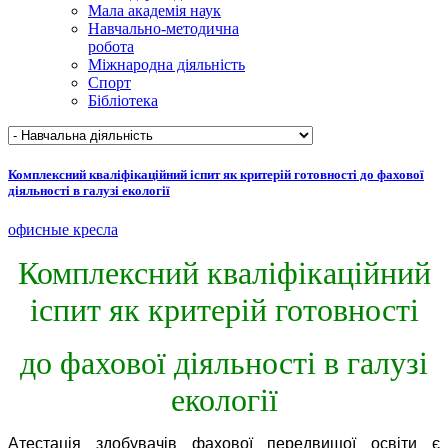
Мала академія наук
Навчально-методична
робота
Міжнародна діяльність
Спорт
Бібліотека
Комплексний кваліфікаційний іспит як критерій готовності до фахової
діяльності в галузі екології
офисные кресла
Комплексний кваліфікаційний
іспит як критерій готовності
до фахової діяльності в галузі
екології
Атестація здобувачів фахової передвищої освіти є