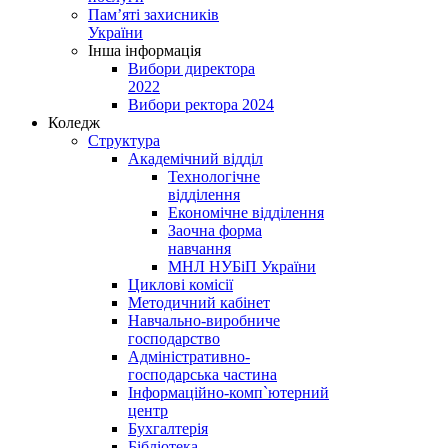
Пам’яті захисників
України
Інша інформація
Вибори директора
2022
Вибори ректора 2024
Коледж
Структура
Академічний відділ
Технологічне
відділення
Економічне відділення
Заочна форма
навчання
МНЛ НУБіП України
Циклові комісії
Методичний кабінет
Навчально-виробниче
господарство
Адміністративно-
господарська частина
Інформаційно-комп`ютерний
центр
Бухгалтерія
Бібліотека