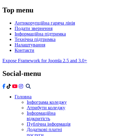
Top
menu
Антикорупційна гаряча лінія
Подати звернення
Інформаційна підтримка
Технічна підтримка
Налаштування
Контакти
Expose Framework for Joomla 2.5 and 3.0+
Social-menu
Головна
Інфограма коледжу
Атрибути коледжу
Інформаційна
відкритість
Публічна інформація
Додаткові платні
послуги