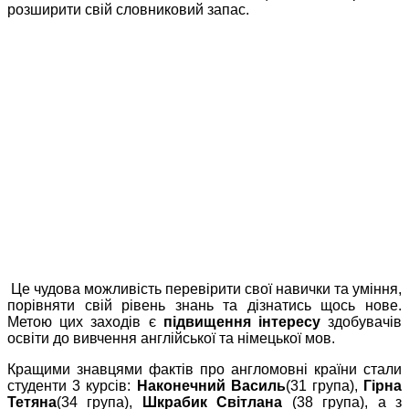
розширити свій словниковий запас.
Це чудова можливість перевірити свої навички та уміння,
порівняти свій рівень знань та дізнатись щось нове.
Метою цих заходів є
підвищення інтересу
здобувачів
освіти до вивчення англійської та німецької мов.
Кращими знавцями фактів про англомовні країни стали
студенти 3 курсів:
Наконечний Василь
(31 група),
Гірна
Тетяна
(34 група),
Шкрабик Світлана
(38 група), а з