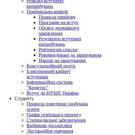
Розклад вступних
випробувань
Приймальна комісія
Правила прийому
Програми на вступ
Обсяги державного
замовлення
Результати вступних
випробувань
Рейтингові списки
Рекомендовані до зарахування
Накази на зарахування
Консультаційний центр
Електронний кабінет
вступника
Інформаційна система
"Конкурс"
Вступ до НУБіП України
Студенту
Правила поведінки здобувача
освіти
Графік освітнього процесу
Стипендіальне забезпечення
Вибіркові дисципліни
Дистанційне навчання