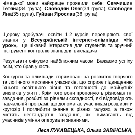
німецької мови найкраще проявили себе:
Семчишин
Тетяна
(34 група),
Слободян Олег
(34 група),
Слободян
Яна
(35 група),
Гуйван Ярослав
(36 група).
Щороку здобувачі освіти 1-2 курсів перевіряють свої
знання у
Всеукраїнській інтернет-олімпіади «На
урок»,
це цікавий інтерактив для студентів та зручний
інструмент контролю знань для викладача.
Результати очікуємо найближчим часом. Бажаємо успіху
всім, хто брав участь!
Конкурси та олімпіади спрямовані на розвиток творчого
та логічного мислення учасників, що сприяє підвищенню
їхнього освітнього рівня та готовності до майбутніх
викликів у житті. Крім того вони пропонують різноманітні
завдання, розбиті за рівнями складності, які відповідають
навчальній програмі, що допомагає учасникам розширити
кругозір і поглибити знання в різних галузях, а також
містять нестандартні завдання, які вимагають від
учасників уміння оперувати знаннями.
Леся ЛУКАВЕЦЬКА, Ольга ЗАВІНСЬКА,