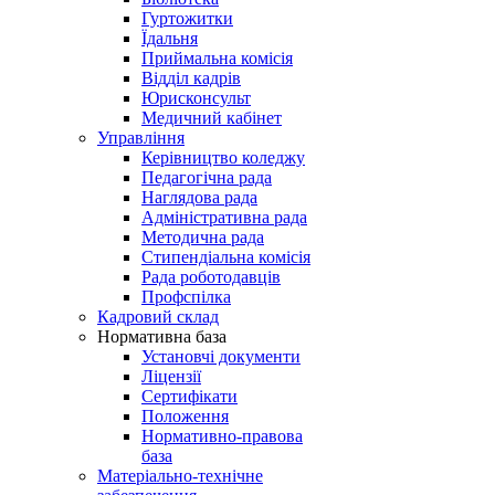
Гуртожитки
Їдальня
Приймальна комісія
Відділ кадрів
Юрисконсульт
Медичний кабінет
Управління
Керівництво коледжу
Педагогічна рада
Наглядова рада
Адміністративна рада
Методична рада
Стипендіальна комісія
Рада роботодавців
Профспілка
Кадровий склад
Нормативна база
Установчі документи
Ліцензії
Сертифікати
Положення
Нормативно-правова
база
Матеріально-технічне