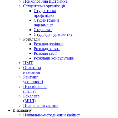
Психологічна підтримка
Студентські організації
Студентська
профспілка
Студентський
парламент
Старостат
Студрада гуртожитку
Розклади
Розклад дзвінків
Розклад занять
Розклад сесії
Розклади консультацій
НМТ
Оплата за
навчання
Рейтинг
успішності
Перевірка на
плагіат
Бакалавр
(МНЛ)
Працевлаштування
Викладачу
Навчально-методичний кабінет