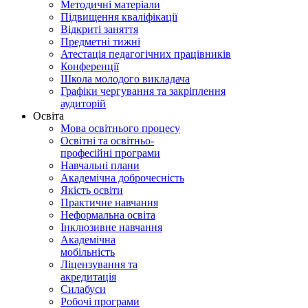
Методичні матеріали
Підвищення кваліфікації
Відкриті заняття
Предметні тижні
Атестація педагогічних працівників
Конференції
Школа молодого викладача
Графіки чергування та закріплення
аудиторій
Освіта
Мова освітнього процесу
Освітні та освітньо-
професійні програми
Навчальні плани
Академічна доброчесність
Якість освіти
Практичне навчання
Неформальна освіта
Інклюзивне навчання
Академічна
мобільність
Ліцензування та
акредитація
Силабуси
Робочі програми