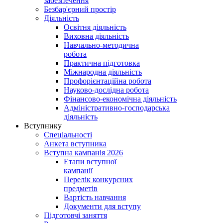
забезпечення
Безбар'єрний простір
Діяльність
Освітня діяльність
Виховна діяльність
Навчально-методична
робота
Практична підготовка
Міжнародна діяльність
Профорієнтаційна робота
Науково-дослідна робота
Фінансово-економічна діяльність
Адміністративно-господарська
діяльність
Вступнику
Спеціальності
Анкета вступника
Вступна кампанія 2026
Етапи вступної
кампанії
Перелік конкурсних
предметів
Вартість навчання
Документи для вступу
Підготовчі заняття