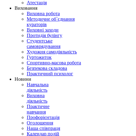
Атестація
Виховання
Виховна робота
Методичне об`єднання
кураторів
Виховні заходи
Протидія булінгу
Студентське
самоврядування
Художня самодіяльність
Гуртожиток
Спортивно-масова робота
Безпекова складова
Практичний психолог
Новини
Навчальна
діяльність
Виховна
діяльність
Практичне
навчання
Профорієнтація
Оголошення
Наша співпраця
Календар подій