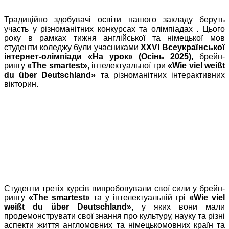
Традиційно здобувачі освіти нашого закладу беруть
участь у різноманітних конкурсах та олімпіадах . Цього
року в рамках тижня англійської та німецької мов
студенти коледжу були учасниками
XXVI Всеукраїнської
інтернет-олімпіади «На урок» (Осінь 2025),
брейн-
рингу
«The smartest»
, інтелектуальної гри
«Wie viel weißt
du über Deutschland»
та різноманітних інтерактивних
вікторин.
Студенти третіх курсів випробовували свої сили у брейн-
рингу
«The smartest»
та у інтелектуальній грі
«Wie viel
weißt du über Deutschland»,
у яких вони мали
продемонструвати свої знання про культуру, науку та різні
аспекти життя англомовних та німецькомовних країн та