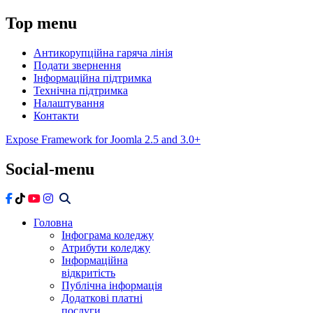
Top
menu
Антикорупційна гаряча лінія
Подати звернення
Інформаційна підтримка
Технічна підтримка
Налаштування
Контакти
Expose Framework for Joomla 2.5 and 3.0+
Social-menu
Головна
Інфограма коледжу
Атрибути коледжу
Інформаційна
відкритість
Публічна інформація
Додаткові платні
послуги