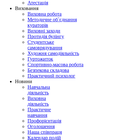
Атестація
Виховання
Виховна робота
Методичне об`єднання
кураторів
Виховні заходи
Протидія булінгу
Студентське
самоврядування
Художня самодіяльність
Гуртожиток
Спортивно-масова робота
Безпекова складова
Практичний психолог
Новини
Навчальна
діяльність
Виховна
діяльність
Практичне
навчання
Профорієнтація
Оголошення
Наша співпраця
Календар подій