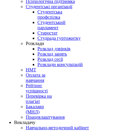
Психологічна підтримка
Студентські організації
Студентська
профспілка
Студентський
парламент
Старостат
Студрада гуртожитку
Розклади
Розклад дзвінків
Розклад занять
Розклад сесії
Розклади консультацій
НМТ
Оплата за
навчання
Рейтинг
успішності
Перевірка на
плагіат
Бакалавр
(МНЛ)
Працевлаштування
Викладачу
Навчально-методичний кабінет