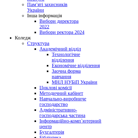
Пам’яті захисників
України
Інша інформація
Вибори директора
2022
Вибори ректора 2024
Коледж
Структура
Академічний відділ
Технологічне
відділення
Економічне відділення
Заочна форма
навчання
МНЛ НУБіП України
Циклові комісії
Методичний кабінет
Навчально-виробниче
господарство
Адміністративно-
господарська частина
Інформаційно-комп`ютерний
центр
Бухгалтерія
Бібліотека