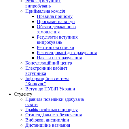
Розклад вступних
випробувань
Приймальна комісія
Правила прийому
Програми на вступ
Обсяги державного
замовлення
Результати вступних
випробувань
Рейтингові списки
Рекомендовані до зарахування
Накази на зарахування
Консультаційний центр
Електронний кабінет
вступника
Інформаційна система
"Конкурс"
Вступ до НУБіП України
Студенту
Правила поведінки здобувача
освіти
Графік освітнього процесу
Стипендіальне забезпечення
Вибіркові дисципліни
Дистанційне навчання