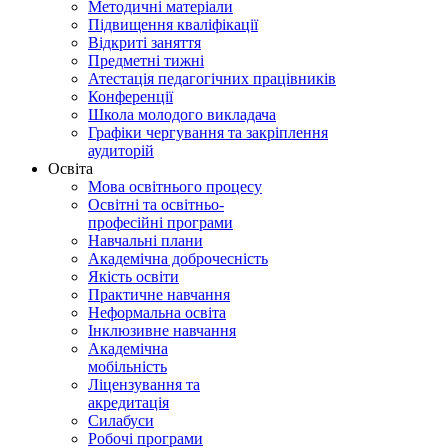
Методичні матеріали
Підвищення кваліфікації
Відкриті заняття
Предметні тижні
Атестація педагогічних працівників
Конференції
Школа молодого викладача
Графіки чергування та закріплення
аудиторій
Освіта
Мова освітнього процесу
Освітні та освітньо-
професійні програми
Навчальні плани
Академічна доброчесність
Якість освіти
Практичне навчання
Неформальна освіта
Інклюзивне навчання
Академічна
мобільність
Ліцензування та
акредитація
Силабуси
Робочі програми