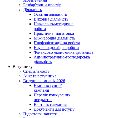
забезпечення
Безбар'єрний простір
Діяльність
Освітня діяльність
Виховна діяльність
Навчально-методична
робота
Практична підготовка
Міжнародна діяльність
Профорієнтаційна робота
Науково-дослідна робота
Фінансово-економічна діяльність
Адміністративно-господарська
діяльність
Вступнику
Спеціальності
Анкета вступника
Вступна кампанія 2026
Етапи вступної
кампанії
Перелік конкурсних
предметів
Вартість навчання
Документи для вступу
Підготовчі заняття