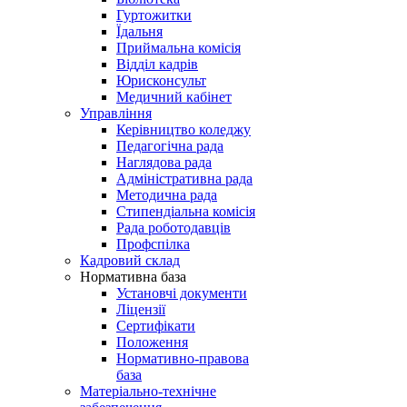
Гуртожитки
Їдальня
Приймальна комісія
Відділ кадрів
Юрисконсульт
Медичний кабінет
Управління
Керівництво коледжу
Педагогічна рада
Наглядова рада
Адміністративна рада
Методична рада
Стипендіальна комісія
Рада роботодавців
Профспілка
Кадровий склад
Нормативна база
Установчі документи
Ліцензії
Сертифікати
Положення
Нормативно-правова
база
Матеріально-технічне