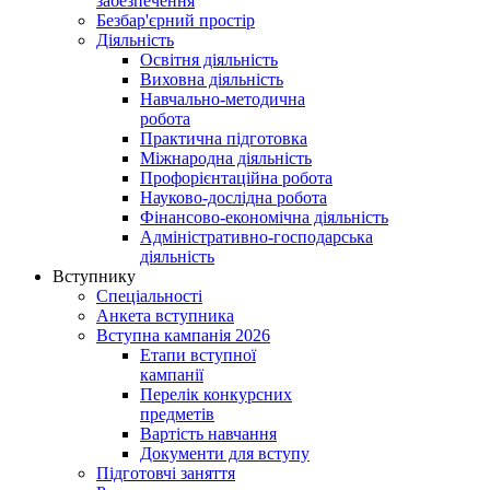
забезпечення
Безбар'єрний простір
Діяльність
Освітня діяльність
Виховна діяльність
Навчально-методична
робота
Практична підготовка
Міжнародна діяльність
Профорієнтаційна робота
Науково-дослідна робота
Фінансово-економічна діяльність
Адміністративно-господарська
діяльність
Вступнику
Спеціальності
Анкета вступника
Вступна кампанія 2026
Етапи вступної
кампанії
Перелік конкурсних
предметів
Вартість навчання
Документи для вступу
Підготовчі заняття