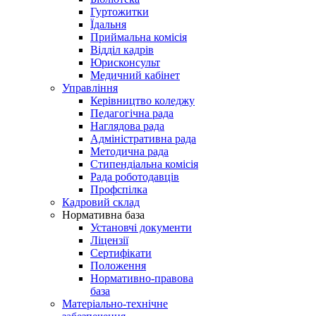
Гуртожитки
Їдальня
Приймальна комісія
Відділ кадрів
Юрисконсульт
Медичний кабінет
Управління
Керівництво коледжу
Педагогічна рада
Наглядова рада
Адміністративна рада
Методична рада
Стипендіальна комісія
Рада роботодавців
Профспілка
Кадровий склад
Нормативна база
Установчі документи
Ліцензії
Сертифікати
Положення
Нормативно-правова
база
Матеріально-технічне