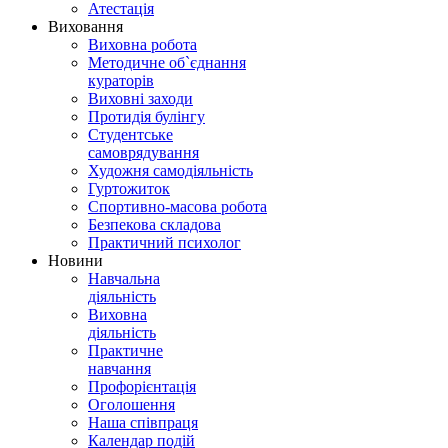
Атестація
Виховання
Виховна робота
Методичне об`єднання
кураторів
Виховні заходи
Протидія булінгу
Студентське
самоврядування
Художня самодіяльність
Гуртожиток
Спортивно-масова робота
Безпекова складова
Практичний психолог
Новини
Навчальна
діяльність
Виховна
діяльність
Практичне
навчання
Профорієнтація
Оголошення
Наша співпраця
Календар подій