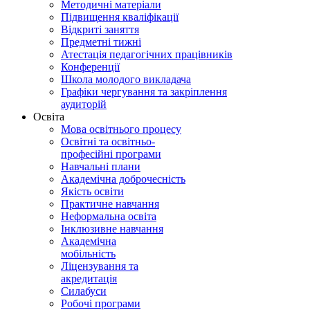
Методичні матеріали
Підвищення кваліфікації
Відкриті заняття
Предметні тижні
Атестація педагогічних працівників
Конференції
Школа молодого викладача
Графіки чергування та закріплення
аудиторій
Освіта
Мова освітнього процесу
Освітні та освітньо-
професійні програми
Навчальні плани
Академічна доброчесність
Якість освіти
Практичне навчання
Неформальна освіта
Інклюзивне навчання
Академічна
мобільність
Ліцензування та
акредитація
Силабуси
Робочі програми