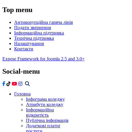
Top
menu
Антикорупційна гаряча лінія
Подати звернення
Інформаційна підтримка
Технічна підтримка
Налаштування
Контакти
Expose Framework for Joomla 2.5 and 3.0+
Social-menu
Головна
Інфограма коледжу
Атрибути коледжу
Інформаційна
відкритість
Публічна інформація
Додаткові платні
послуги