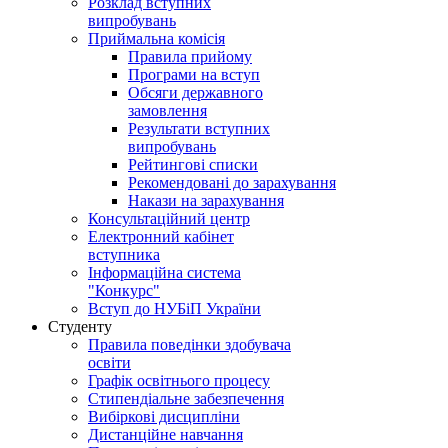
Розклад вступних
випробувань
Приймальна комісія
Правила прийому
Програми на вступ
Обсяги державного
замовлення
Результати вступних
випробувань
Рейтингові списки
Рекомендовані до зарахування
Накази на зарахування
Консультаційний центр
Електронний кабінет
вступника
Інформаційна система
"Конкурс"
Вступ до НУБіП України
Студенту
Правила поведінки здобувача
освіти
Графік освітнього процесу
Стипендіальне забезпечення
Вибіркові дисципліни
Дистанційне навчання