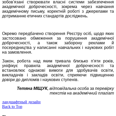
зобов'язані створювати власні системи забезпечення
академічної доброчесності, зокрема через навчання
академічному письму, коректній роботі з джерелами та
дотриманню етичних стандартів досліджень.
Окремо передбачено створення Реєстру осіб, щодо яких
застосовано обмеження за порушення академічної
доброчесності, а також заборону реклами й
посередництва у написанні навчальних і наукових робіт
на замовлення.
Закон, робота над яким тривала близько п'яти років,
уніфікує правила академічної доброчесності та
встановлює однакові вимоги для здобувачів освіти,
викладачів і закладів освіти, сприяючи підвищенню
довіри до дипломів і наукових ступенів.
Тетяна МІЩУК,
відповідальна особа за перевірку
текстів на академічний плагіат
ландшафтный дизайн
Back to Top