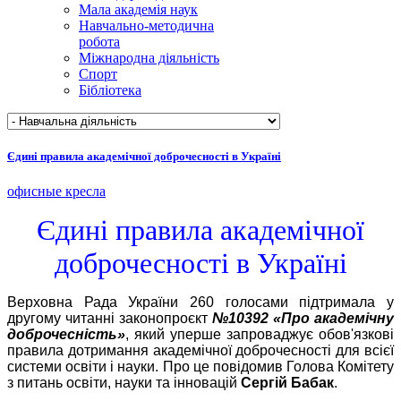
Мала академія наук
Навчально-методична
робота
Міжнародна діяльність
Спорт
Бібліотека
Єдині правила академічної доброчесності в Україні
офисные кресла
Єдині правила академічної
доброчесності в Україні
Верховна Рада України 260 голосами підтримала у
другому читанні законопроєкт
№10392 «Про академічну
доброчесність»
, який уперше запроваджує обов'язкові
правила дотримання академічної доброчесності для всієї
системи освіти і науки. Про це повідомив Голова Комітету
з питань освіти, науки та інновацій
Сергій Бабак
.