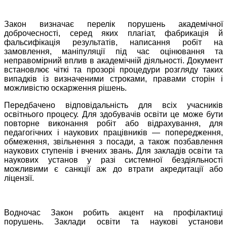
Закон визначає перелік порушень академічної
доброчесності, серед яких плагіат, фабрикація й
фальсифікація результатів, написання робіт на
замовлення, маніпуляції під час оцінювання та
неправомірний вплив в академічній діяльності. Документ
встановлює чіткі та прозорі процедури розгляду таких
випадків із визначеними строками, правами сторін і
можливістю оскарження рішень.
Передбачено відповідальність для всіх учасників
освітнього процесу. Для здобувачів освіти це може бути
повторне виконання робіт або відрахування, для
педагогічних і наукових працівників — попередження,
обмеження, звільнення з посади, а також позбавлення
наукових ступенів і вчених звань. Для закладів освіти та
наукових установ у разі системної бездіяльності
можливими є санкції аж до втрати акредитації або
ліцензії.
Водночас Закон робить акцент на профілактиці
порушень. Заклади освіти та наукові установи