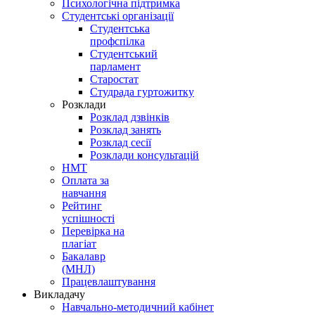
Психологічна підтримка
Студентські організації
Студентська
профспілка
Студентський
парламент
Старостат
Студрада гуртожитку
Розклади
Розклад дзвінків
Розклад занять
Розклад сесії
Розклади консультацій
НМТ
Оплата за
навчання
Рейтинг
успішності
Перевірка на
плагіат
Бакалавр
(МНЛ)
Працевлаштування
Викладачу
Навчально-методичний кабінет