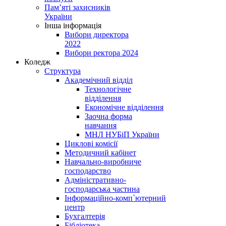
Пам’яті захисників
України
Інша інформація
Вибори директора
2022
Вибори ректора 2024
Коледж
Структура
Академічний відділ
Технологічне
відділення
Економічне відділення
Заочна форма
навчання
МНЛ НУБіП України
Циклові комісії
Методичний кабінет
Навчально-виробниче
господарство
Адміністративно-
господарська частина
Інформаційно-комп`ютерний
центр
Бухгалтерія
Бібліотека