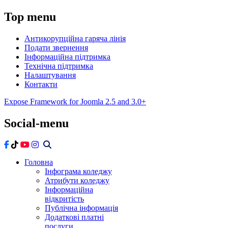
Top
menu
Антикорупційна гаряча лінія
Подати звернення
Інформаційна підтримка
Технічна підтримка
Налаштування
Контакти
Expose Framework for Joomla 2.5 and 3.0+
Social-menu
Головна
Інфограма коледжу
Атрибути коледжу
Інформаційна
відкритість
Публічна інформація
Додаткові платні
послуги