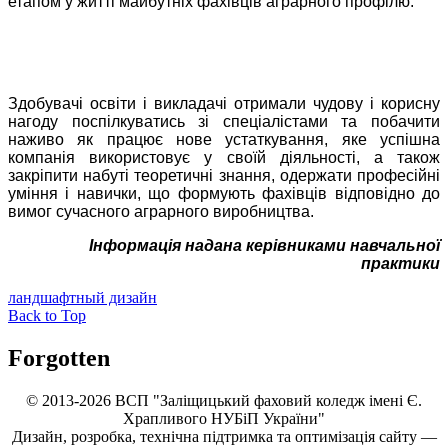
етапом у житті майбутніх фахівців аграрного профілю.
Здобувачі освіти і викладачі отримали чудову і корисну
нагоду поспілкуватись зі спеціалістами та побачити
наживо як працює нове устаткування, яке успішна
компанія використовує у своїй діяльності, а також
закріпити набуті теоретичні знання, одержати професійні
уміння і навички, що формують фахівців відповідно до
вимог сучасного аграрного виробництва.
Інформація надана керівниками навчальної
практики
ландшафтный дизайн
Back to Top
Forgotten
© 2013-2026 ВСП "Заліщицький фаховий коледж імені Є.
Храпливого НУБіП України"
Дизайн, розробка, технічна підтримка та оптимізація сайту —