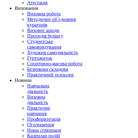
Атестація
Виховання
Виховна робота
Методичне об`єднання
кураторів
Виховні заходи
Протидія булінгу
Студентське
самоврядування
Художня самодіяльність
Гуртожиток
Спортивно-масова робота
Безпекова складова
Практичний психолог
Новини
Навчальна
діяльність
Виховна
діяльність
Практичне
навчання
Профорієнтація
Оголошення
Наша співпраця
Календар подій