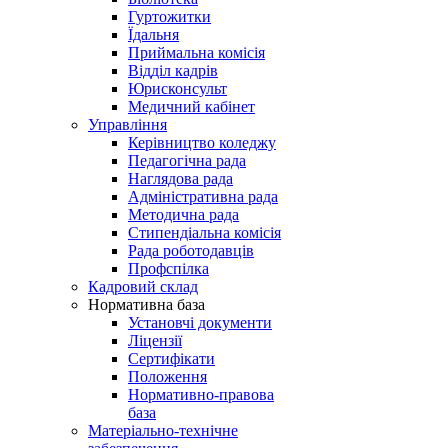
Гуртожитки
Їдальня
Приймальна комісія
Відділ кадрів
Юрисконсульт
Медичний кабінет
Управління
Керівництво коледжу
Педагогічна рада
Наглядова рада
Адміністративна рада
Методична рада
Стипендіальна комісія
Рада роботодавців
Профспілка
Кадровий склад
Нормативна база
Установчі документи
Ліцензії
Сертифікати
Положення
Нормативно-правова
база
Матеріально-технічне