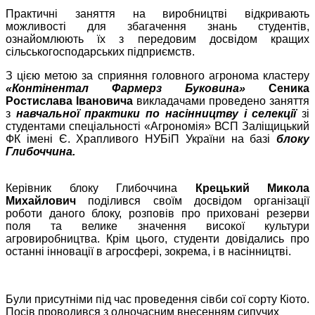
Практичні заняття на виробництві відкривають
можливості для збагачення знань студентів,
ознайомлюють їх з передовим досвідом кращих
сільськогосподарських підприємств.
З цією метою за сприяння головного агронома кластеру
«Контінентал Фармерз Буковина»
Сеника
Ростислава Івановича
викладачами проведено заняття
з
навчальної практики по насінництву і селекції
зі
студентами спеціальності «Агрономія» ВСП Заліщицький
ФК імені Є. Храпливого НУБіП України на базі
блоку
Глибоччина.
Керівник блоку Глибоччина
Крецький Микола
Михайлович
поділився своїм досвідом організації
роботи даного блоку, розповів про приховані резерви
поля та велике значення високої культури
агровиробництва. Крім цього, студенти довідались про
останні інновації в агросфері, зокрема, і в насінництві.
Були присутніми під час проведення сівби сої сорту Кіото.
Посів проводився з одночасним внесенням сипучих