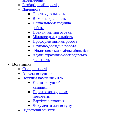
забезпечення
Безбар'єрний простір
Діяльність
Освітня діяльність
Виховна діяльність
Навчально-методична
робота
Практична підготовка
Міжнародна діяльність
Профорієнтаційна робота
Науково-дослідна робота
Фінансово-економічна діяльність
Адміністративно-господарська
діяльність
Вступнику
Спеціальності
Анкета вступника
Вступна кампанія 2026
Етапи вступної
кампанії
Перелік конкурсних
предметів
Вартість навчання
Документи для вступу
Підготовчі заняття