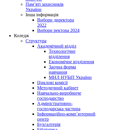
Пам’яті захисників
України
Інша інформація
Вибори директора
2022
Вибори ректора 2024
Коледж
Структура
Академічний відділ
Технологічне
відділення
Економічне відділення
Заочна форма
навчання
МНЛ НУБіП України
Циклові комісії
Методичний кабінет
Навчально-виробниче
господарство
Адміністративно-
господарська частина
Інформаційно-комп`ютерний
центр
Бухгалтерія
Бібліотека