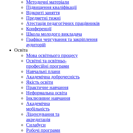
Методичні матеріали
Підвищення кваліфікації
Відкриті заняття
Предметні тижні
Атестація педагогічних працівників
Конференції
Школа молодого викладача
Графіки чергування та закріплення
аудиторій
Освіта
Мова освітнього процесу
Освітні та освітньо-
професійні програми
Навчальні плани
Академічна доброчесність
Якість освіти
Практичне навчання
Неформальна освіта
Інклюзивне навчання
Академічна
мобільність
Ліцензування та
акредитація
Силабуси
Робочі програми