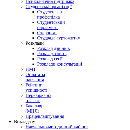
Психологічна підтримка
Студентські організації
Студентська
профспілка
Студентський
парламент
Старостат
Студрада гуртожитку
Розклади
Розклад дзвінків
Розклад занять
Розклад сесії
Розклади консультацій
НМТ
Оплата за
навчання
Рейтинг
успішності
Перевірка на
плагіат
Бакалавр
(МНЛ)
Працевлаштування
Викладачу
Навчально-методичний кабінет