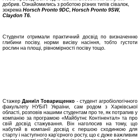
добрив. Ознайомились з роботою різних типів сівалок,
зокрема
Horsch Pronto 9DС, Horsch Pronto 9SW,
Claydon T6.
Студенти отримали практичний досвід по визначенню
глибини посіву, норми висіву насіння, тобто густоти
рослин на площі, рівномірності посіву тощо.
Стажер
Даниїл Товарищенко
- студент агробіологічного
факультету НУБіП України, сам родом з Харківської
області, розповів нашими студентам про те, як потрапив у
компанію за програмою «Майбутнє Контінентал» та про
свій досвід стажування. Він наголосив на тому, що
набутий в компанії досвід є першою сходинкою для
старту і наступного кар'єрного росту, що є дуже важливим