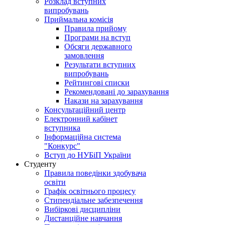
Розклад вступних
випробувань
Приймальна комісія
Правила прийому
Програми на вступ
Обсяги державного
замовлення
Результати вступних
випробувань
Рейтингові списки
Рекомендовані до зарахування
Накази на зарахування
Консультаційний центр
Електронний кабінет
вступника
Інформаційна система
"Конкурс"
Вступ до НУБіП України
Студенту
Правила поведінки здобувача
освіти
Графік освітнього процесу
Стипендіальне забезпечення
Вибіркові дисципліни
Дистанційне навчання