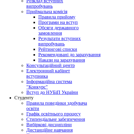
Розклад вступних
випробувань
Приймальна комісія
Правила прийому
Програми на вступ
Обсяги державного
замовлення
Результати вступних
випробувань
Рейтингові списки
Рекомендовані до зарахування
Накази на зарахування
Консультаційний центр
Електронний кабінет
вступника
Інформаційна система
"Конкурс"
Вступ до НУБіП України
Студенту
Правила поведінки здобувача
освіти
Графік освітнього процесу
Стипендіальне забезпечення
Вибіркові дисципліни
Дистанційне навчання