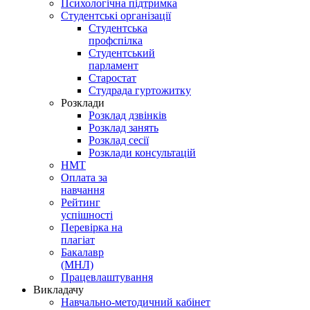
Психологічна підтримка
Студентські організації
Студентська
профспілка
Студентський
парламент
Старостат
Студрада гуртожитку
Розклади
Розклад дзвінків
Розклад занять
Розклад сесії
Розклади консультацій
НМТ
Оплата за
навчання
Рейтинг
успішності
Перевірка на
плагіат
Бакалавр
(МНЛ)
Працевлаштування
Викладачу
Навчально-методичний кабінет