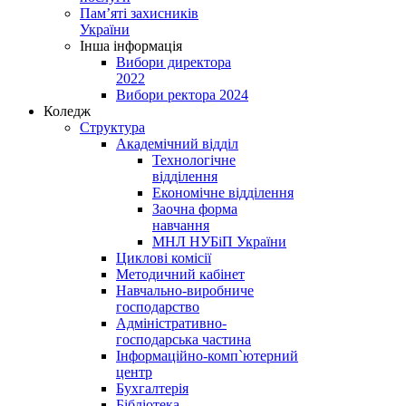
Пам’яті захисників
України
Інша інформація
Вибори директора
2022
Вибори ректора 2024
Коледж
Структура
Академічний відділ
Технологічне
відділення
Економічне відділення
Заочна форма
навчання
МНЛ НУБіП України
Циклові комісії
Методичний кабінет
Навчально-виробниче
господарство
Адміністративно-
господарська частина
Інформаційно-комп`ютерний
центр
Бухгалтерія
Бібліотека