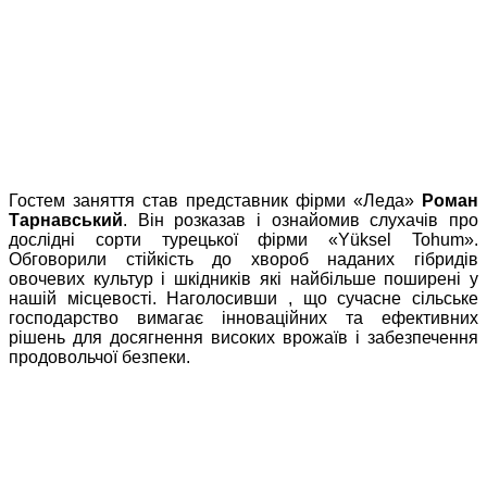
Гостем заняття став представник фірми «Леда»
Роман
Тарнавський
. Він розказав і ознайомив слухачів про
дослідні сорти турецької фірми «Yüksel Tohum».
Обговорили стійкість до хвороб наданих гібридів
овочевих культур і шкідників які найбільше поширені у
нашій місцевості. Наголосивши , що сучасне сільське
господарство вимагає інноваційних та ефективних
рішень для досягнення високих врожаїв і забезпечення
продовольчої безпеки.