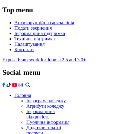
Top
menu
Антикорупційна гаряча лінія
Подати звернення
Інформаційна підтримка
Технічна підтримка
Налаштування
Контакти
Expose Framework for Joomla 2.5 and 3.0+
Social-menu
Головна
Інфограма коледжу
Атрибути коледжу
Інформаційна
відкритість
Публічна інформація
Додаткові платні
послуги