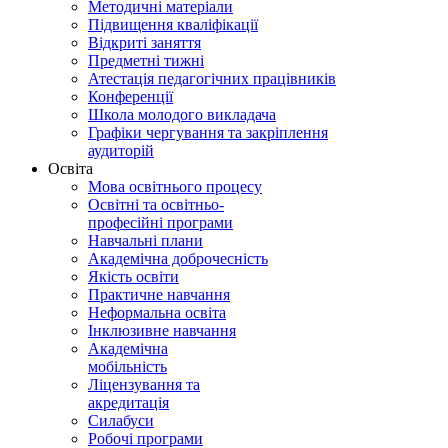
Методичні матеріали
Підвищення кваліфікації
Відкриті заняття
Предметні тижні
Атестація педагогічних працівників
Конференції
Школа молодого викладача
Графіки чергування та закріплення
аудиторій
Освіта
Мова освітнього процесу
Освітні та освітньо-
професійні програми
Навчальні плани
Академічна доброчесність
Якість освіти
Практичне навчання
Неформальна освіта
Інклюзивне навчання
Академічна
мобільність
Ліцензування та
акредитація
Силабуси
Робочі програми