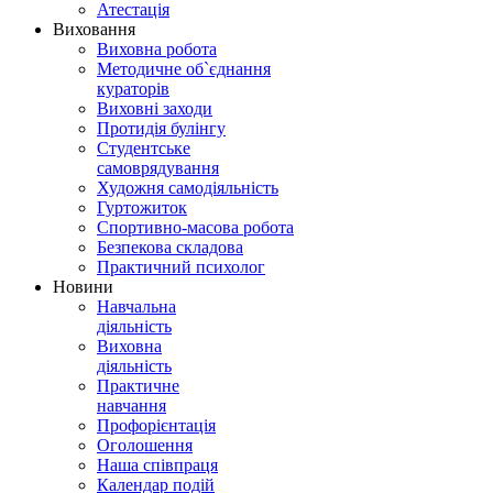
Атестація
Виховання
Виховна робота
Методичне об`єднання
кураторів
Виховні заходи
Протидія булінгу
Студентське
самоврядування
Художня самодіяльність
Гуртожиток
Спортивно-масова робота
Безпекова складова
Практичний психолог
Новини
Навчальна
діяльність
Виховна
діяльність
Практичне
навчання
Профорієнтація
Оголошення
Наша співпраця
Календар подій