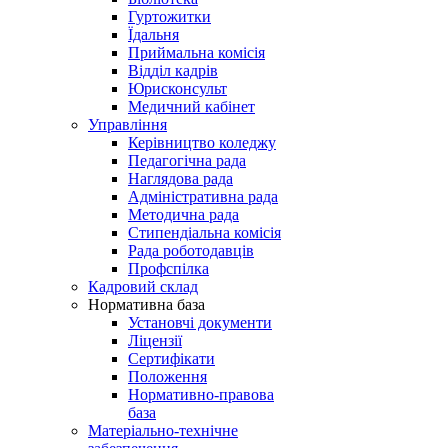
Гуртожитки
Їдальня
Приймальна комісія
Відділ кадрів
Юрисконсульт
Медичний кабінет
Управління
Керівництво коледжу
Педагогічна рада
Наглядова рада
Адміністративна рада
Методична рада
Стипендіальна комісія
Рада роботодавців
Профспілка
Кадровий склад
Нормативна база
Установчі документи
Ліцензії
Сертифікати
Положення
Нормативно-правова
база
Матеріально-технічне