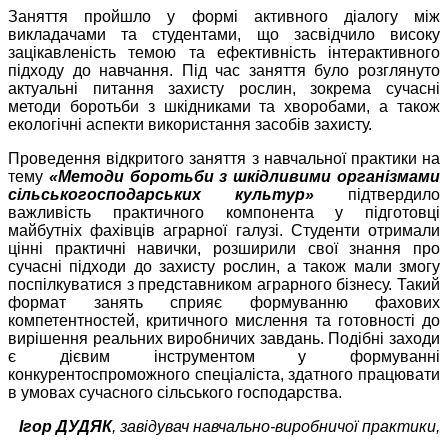
Заняття пройшло у формі активного діалогу між
викладачами та студентами, що засвідчило високу
зацікавленість темою та ефективність інтерактивного
підходу до навчання. Під час заняття було розглянуто
актуальні питання захисту рослин, зокрема сучасні
методи боротьби з шкідниками та хворобами, а також
екологічні аспекти використання засобів захисту.
Проведення відкритого заняття з навчальної практики на
тему
«Методи боротьби з шкідливими організмами
сільськогосподарських культур»
підтвердило
важливість практичного компонента у підготовці
майбутніх фахівців аграрної галузі. Студенти отримали
цінні практичні навички, розширили свої знання про
сучасні підходи до захисту рослин, а також мали змогу
поспілкуватися з представником аграрного бізнесу. Такий
формат занять сприяє формуванню фахових
компетентностей, критичного мислення та готовності до
вирішення реальних виробничих завдань. Подібні заходи
є дієвим інструментом у формуванні
конкурентоспроможного спеціаліста, здатного працювати
в умовах сучасного сільського господарства.
Ігор ДУДЯК
, завідувач навчально-виробничої практики,