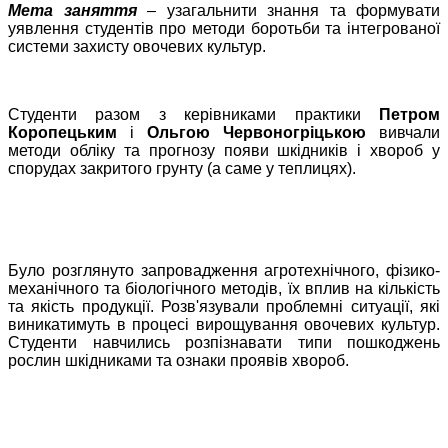
Мета заняття
– узагальнити знання та формувати
уявлення студентів про методи боротьби та інтегрованої
системи захисту овочевих культур.
Студенти разом з керівниками практики
Петром
Коропецьким
і
Ольгою
Червоногріцькою
вивчали
методи обліку та прогнозу появи шкідників і хвороб у
спорудах закритого грунту (а саме у теплицях).
Було розглянуто запровадження агротехнічного, фізико-
механічного та біологічного методів, їх вплив на кількість
та якість продукції. Розв'язували проблемні ситуації, які
виникатимуть в процесі вирощування овочевих культур.
Студенти навчились розпізнавати типи пошкоджень
рослин шкідниками та ознаки проявів хвороб.