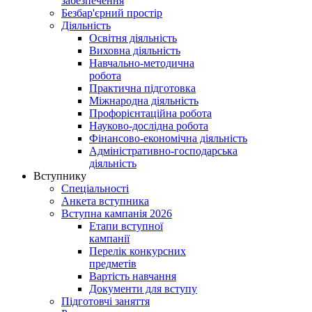
забезпечення
Безбар'єрний простір
Діяльність
Освітня діяльність
Виховна діяльність
Навчально-методична
робота
Практична підготовка
Міжнародна діяльність
Профорієнтаційна робота
Науково-дослідна робота
Фінансово-економічна діяльність
Адміністративно-господарська
діяльність
Вступнику
Спеціальності
Анкета вступника
Вступна кампанія 2026
Етапи вступної
кампанії
Перелік конкурсних
предметів
Вартість навчання
Документи для вступу
Підготовчі заняття