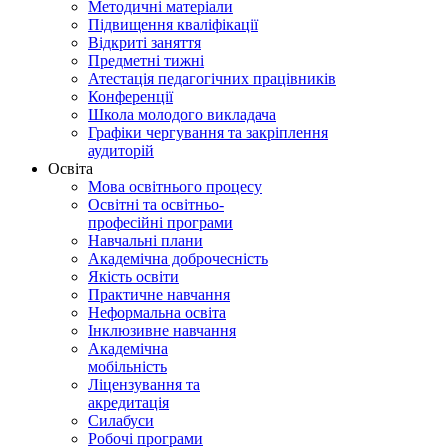
Методичні матеріали
Підвищення кваліфікації
Відкриті заняття
Предметні тижні
Атестація педагогічних працівників
Конференції
Школа молодого викладача
Графіки чергування та закріплення
аудиторій
Освіта
Мова освітнього процесу
Освітні та освітньо-
професійні програми
Навчальні плани
Академічна доброчесність
Якість освіти
Практичне навчання
Неформальна освіта
Інклюзивне навчання
Академічна
мобільність
Ліцензування та
акредитація
Силабуси
Робочі програми