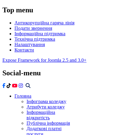
Top
menu
Антикорупційна гаряча лінія
Подати звернення
Інформаційна підтримка
Технічна підтримка
Налаштування
Контакти
Expose Framework for Joomla 2.5 and 3.0+
Social-menu
Головна
Інфограма коледжу
Атрибути коледжу
Інформаційна
відкритість
Публічна інформація
Додаткові платні
послуги