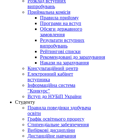
Розклад вступних
випробувань
Приймальна комісія
Правила прийому
Програми на вступ
Обсяги державного
замовлення
Результати вступних
випробувань
Рейтингові списки
Рекомендовані до зарахування
Накази на зарахування
Консультаційний центр
Електронний кабінет
вступника
Інформаційна система
"Конкурс"
Вступ до НУБіП України
Студенту
Правила поведінки здобувача
освіти
Графік освітнього процесу
Стипендіальне забезпечення
Вибіркові дисципліни
Дистанційне навчання