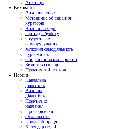
Атестація
Виховання
Виховна робота
Методичне об`єднання
кураторів
Виховні заходи
Протидія булінгу
Студентське
самоврядування
Художня самодіяльність
Гуртожиток
Спортивно-масова робота
Безпекова складова
Практичний психолог
Новини
Навчальна
діяльність
Виховна
діяльність
Практичне
навчання
Профорієнтація
Оголошення
Наша співпраця
Календар подій