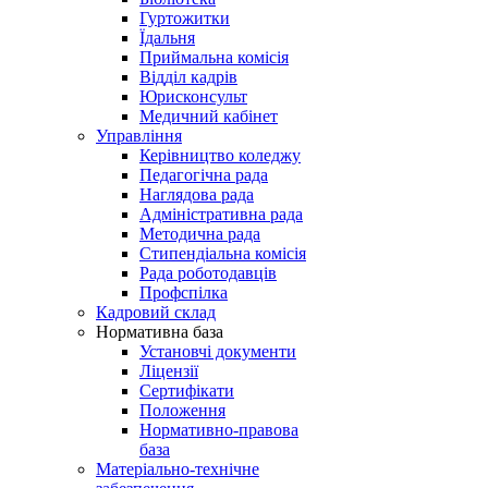
Гуртожитки
Їдальня
Приймальна комісія
Відділ кадрів
Юрисконсульт
Медичний кабінет
Управління
Керівництво коледжу
Педагогічна рада
Наглядова рада
Адміністративна рада
Методична рада
Стипендіальна комісія
Рада роботодавців
Профспілка
Кадровий склад
Нормативна база
Установчі документи
Ліцензії
Сертифікати
Положення
Нормативно-правова
база
Матеріально-технічне