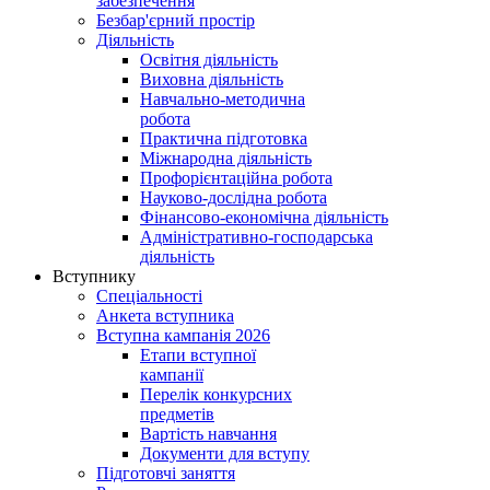
забезпечення
Безбар'єрний простір
Діяльність
Освітня діяльність
Виховна діяльність
Навчально-методична
робота
Практична підготовка
Міжнародна діяльність
Профорієнтаційна робота
Науково-дослідна робота
Фінансово-економічна діяльність
Адміністративно-господарська
діяльність
Вступнику
Спеціальності
Анкета вступника
Вступна кампанія 2026
Етапи вступної
кампанії
Перелік конкурсних
предметів
Вартість навчання
Документи для вступу
Підготовчі заняття