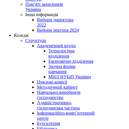
Пам’яті захисників
України
Інша інформація
Вибори директора
2022
Вибори ректора 2024
Коледж
Структура
Академічний відділ
Технологічне
відділення
Економічне відділення
Заочна форма
навчання
МНЛ НУБіП України
Циклові комісії
Методичний кабінет
Навчально-виробниче
господарство
Адміністративно-
господарська частина
Інформаційно-комп`ютерний
центр
Бухгалтерія
Бібліотека