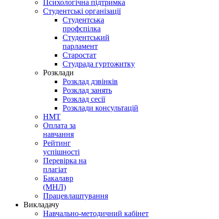
Психологічна підтримка
Студентські організації
Студентська
профспілка
Студентський
парламент
Старостат
Студрада гуртожитку
Розклади
Розклад дзвінків
Розклад занять
Розклад сесії
Розклади консультацій
НМТ
Оплата за
навчання
Рейтинг
успішності
Перевірка на
плагіат
Бакалавр
(МНЛ)
Працевлаштування
Викладачу
Навчально-методичний кабінет