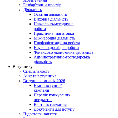
забезпечення
Безбар'єрний простір
Діяльність
Освітня діяльність
Виховна діяльність
Навчально-методична
робота
Практична підготовка
Міжнародна діяльність
Профорієнтаційна робота
Науково-дослідна робота
Фінансово-економічна діяльність
Адміністративно-господарська
діяльність
Вступнику
Спеціальності
Анкета вступника
Вступна кампанія 2026
Етапи вступної
кампанії
Перелік конкурсних
предметів
Вартість навчання
Документи для вступу
Підготовчі заняття