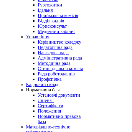
Гуртожитки
Їдальня
Приймальна комісія
Відділ кадрів
Юрисконсульт
Медичний кабінет
Управління
Керівництво коледжу
Педагогічна рада
Наглядова рада
Адміністративна рада
Методична рада
Стипендіальна комісія
Рада роботодавців
Профспілка
Кадровий склад
Нормативна база
Установчі документи
Ліцензії
Сертифікати
Положення
Нормативно-правова
база
Матеріально-технічне