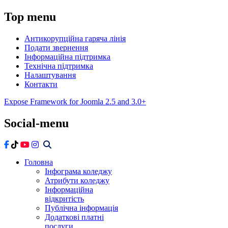
Top
menu
Антикорупційна гаряча лінія
Подати звернення
Інформаційна підтримка
Технічна підтримка
Налаштування
Контакти
Expose Framework for Joomla 2.5 and 3.0+
Social-menu
Головна
Інфограма коледжу
Атрибути коледжу
Інформаційна
відкритість
Публічна інформація
Додаткові платні
послуги