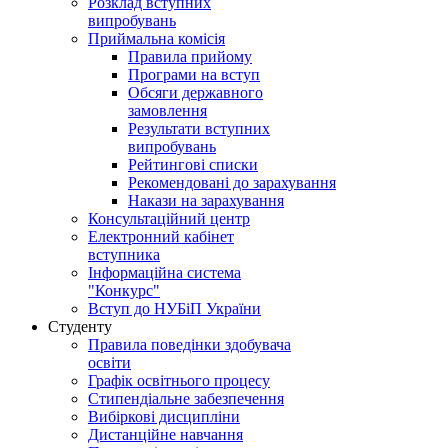
Розклад вступних
випробувань
Приймальна комісія
Правила прийому
Програми на вступ
Обсяги державного
замовлення
Результати вступних
випробувань
Рейтингові списки
Рекомендовані до зарахування
Накази на зарахування
Консультаційний центр
Електронний кабінет
вступника
Інформаційна система
"Конкурс"
Вступ до НУБіП України
Студенту
Правила поведінки здобувача
освіти
Графік освітнього процесу
Стипендіальне забезпечення
Вибіркові дисципліни
Дистанційне навчання