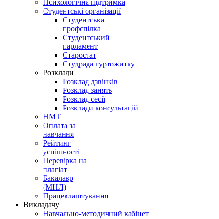
Психологічна підтримка
Студентські організації
Студентська
профспілка
Студентський
парламент
Старостат
Студрада гуртожитку
Розклади
Розклад дзвінків
Розклад занять
Розклад сесії
Розклади консультацій
НМТ
Оплата за
навчання
Рейтинг
успішності
Перевірка на
плагіат
Бакалавр
(МНЛ)
Працевлаштування
Викладачу
Навчально-методичний кабінет