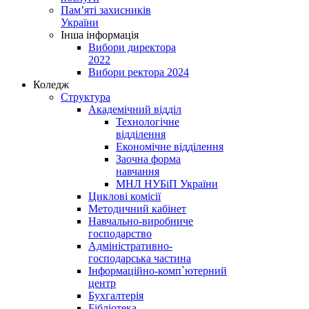
Пам’яті захисників
України
Інша інформація
Вибори директора
2022
Вибори ректора 2024
Коледж
Структура
Академічний відділ
Технологічне
відділення
Економічне відділення
Заочна форма
навчання
МНЛ НУБіП України
Циклові комісії
Методичний кабінет
Навчально-виробниче
господарство
Адміністративно-
господарська частина
Інформаційно-комп`ютерний
центр
Бухгалтерія
Бібліотека