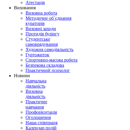
Атестація
Виховання
Виховна робота
Методичне об`єднання
кураторів
Виховні заходи
Протидія булінгу
Студентське
самоврядування
Художня самодіяльність
Гуртожиток
Спортивно-масова робота
Безпекова складова
Практичний психолог
Новини
Навчальна
діяльність
Виховна
діяльність
Практичне
навчання
Профорієнтація
Оголошення
Наша співпраця
Календар подій