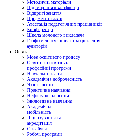
Методичні матеріали
Підвищення кваліфікації
Відкриті заняття
Предметні тижні
Атестація педагогічних працівників
Конференції
Школа молодого викладача
Графіки чергування та закріплення
аудиторій
Освіта
Мова освітнього процесу
Освітні та освітньо-
професійні програми
Навчальні плани
Академічна доброчесність
Якість освіти
Практичне навчання
Неформальна освіта
Інклюзивне навчання
Академічна
мобільність
Ліцензування та
акредитація
Силабуси
Робочі програми