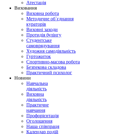
Атестація
Виховання
Виховна робота
Методичне об`єднання
кураторів
Виховні заходи
Протидія булінгу
Студентське
самоврядування
Художня самодіяльність
Гуртожиток
Спортивно-масова робота
Безпекова складова
Практичний психолог
Новини
Навчальна
діяльність
Виховна
діяльність
Практичне
навчання
Профорієнтація
Оголошення
Наша співпраця
Календар подій