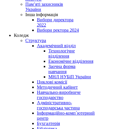
Пам’яті захисників
України
Інша інформація
Вибори директора
2022
Вибори ректора 2024
Коледж
Структура
Академічний відділ
Технологічне
відділення
Економічне відділення
Заочна форма
навчання
МНЛ НУБіП України
Циклові комісії
Методичний кабінет
Навчально-виробниче
господарство
Адміністративно-
господарська частина
Інформаційно-комп`ютерний
центр
Бухгалтерія
Бібліотека