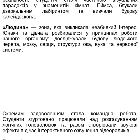
парадоксів у знаменитій кімнаті Еймса, блукали
дзеркальним лабіринтом та вивчали будову
калейдоскопа.
«Людина»
— зона, яка викликала неабиякий інтерес.
Юнаки та дівчата розбиралися у принципах роботи
нашого організму: досліджували будову людського
черепа, мозку, серця, структури ока, вуха та нервової
системи.
Окремим задоволенням стала командна робота.
Студенти згуртовано працювали над розгадуванням
логічних головоломок та разом створювали звукові
ефекти під час інтерактивного озвучення відеороликів.