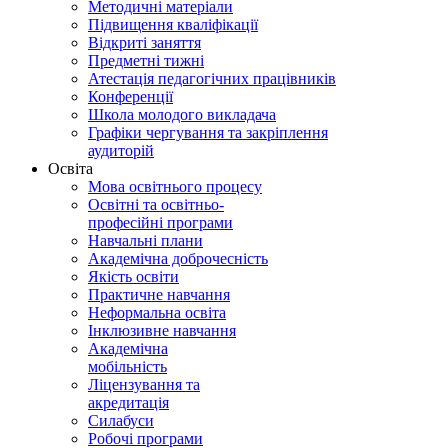
Методичні матеріали
Підвищення кваліфікації
Відкриті заняття
Предметні тижні
Атестація педагогічних працівників
Конференції
Школа молодого викладача
Графіки чергування та закріплення
аудиторій
Освіта
Мова освітнього процесу
Освітні та освітньо-
професійні програми
Навчальні плани
Академічна доброчесність
Якість освіти
Практичне навчання
Неформальна освіта
Інклюзивне навчання
Академічна
мобільність
Ліцензування та
акредитація
Силабуси
Робочі програми