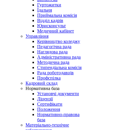
Гуртожитки
Їдальня
Приймальна комісія
Відділ кадрів
Юрисконсульт
Медичний кабінет
Управління
Керівництво коледжу
Педагогічна рада
Наглядова рада
Адміністративна рада
Методична рада
Стипендіальна комісія
Рада роботодавців
Профспілка
Кадровий склад
Нормативна база
Установчі документи
Ліцензії
Сертифікати
Положення
Нормативно-правова
база
Матеріально-технічне