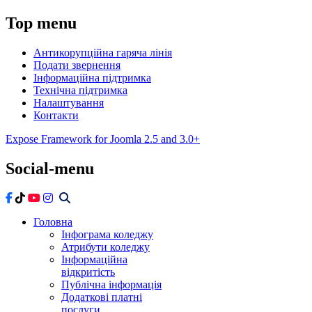
Top
menu
Антикорупційна гаряча лінія
Подати звернення
Інформаційна підтримка
Технічна підтримка
Налаштування
Контакти
Expose Framework for Joomla 2.5 and 3.0+
Social-menu
Головна
Інфограма коледжу
Атрибути коледжу
Інформаційна
відкритість
Публічна інформація
Додаткові платні
послуги