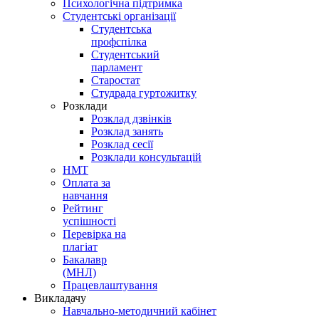
Психологічна підтримка
Студентські організації
Студентська
профспілка
Студентський
парламент
Старостат
Студрада гуртожитку
Розклади
Розклад дзвінків
Розклад занять
Розклад сесії
Розклади консультацій
НМТ
Оплата за
навчання
Рейтинг
успішності
Перевірка на
плагіат
Бакалавр
(МНЛ)
Працевлаштування
Викладачу
Навчально-методичний кабінет