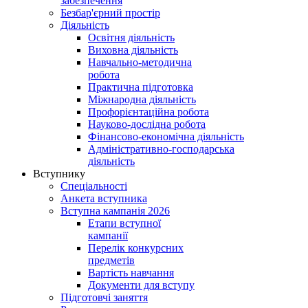
забезпечення
Безбар'єрний простір
Діяльність
Освітня діяльність
Виховна діяльність
Навчально-методична
робота
Практична підготовка
Міжнародна діяльність
Профорієнтаційна робота
Науково-дослідна робота
Фінансово-економічна діяльність
Адміністративно-господарська
діяльність
Вступнику
Спеціальності
Анкета вступника
Вступна кампанія 2026
Етапи вступної
кампанії
Перелік конкурсних
предметів
Вартість навчання
Документи для вступу
Підготовчі заняття