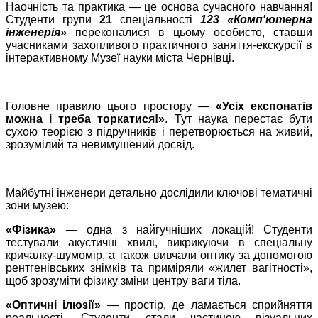
Наочність та практика — це основа сучасного навчання!
Студенти групи
21
спеціальності
123 «Комп'ютерна
інженерія»
переконалися в цьому особисто, ставши
учасниками захопливого практичного заняття-екскурсії в
інтерактивному Музеї науки міста Чернівці.
Головне правило цього простору —
«Усіх експонатів
можна і треба торкатися!»
. Тут наука перестає бути
сухою теорією з підручників і перетворюється на живий,
зрозумілий та невимушений досвід.
Майбутні інженери детально дослідили ключові тематичні
зони музею:
«Фізика»
— одна з найгучніших локацій! Студенти
тестували акустичні хвилі, викрикуючи в спеціальну
кричалку-шумомір, а також вивчали оптику за допомогою
рентгенівських знімків та приміряли «жилет вагітності»,
щоб зрозуміти фізику зміни центру ваги тіла.
«Оптичні ілюзії»
— простір, де ламається сприйняття
реальності. Студенти стали частиною візуальних