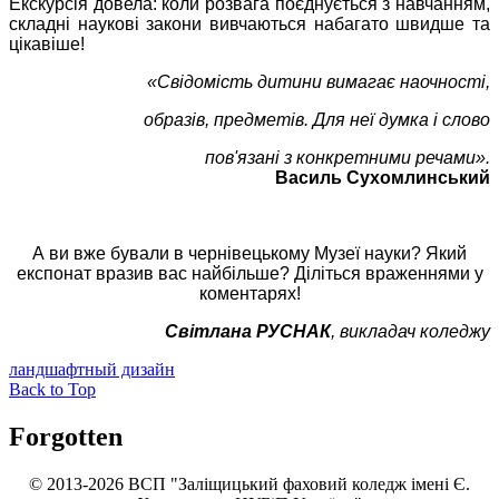
Екскурсія довела: коли розвага поєднується з навчанням,
складні наукові закони вивчаються набагато швидше та
цікавіше!
«Свідомість дитини вимагає наочності,
образів, предметів. Для неї думка і слово
пов'язані з конкретними речами».
Василь Сухомлинський
А ви вже бували в чернівецькому Музеї науки? Який
експонат вразив вас найбільше? Діліться враженнями у
коментарях!
Світлана РУСНАК
, викладач коледжу
ландшафтный дизайн
Back to Top
Forgotten
© 2013-2026 ВСП "Заліщицький фаховий коледж імені Є.