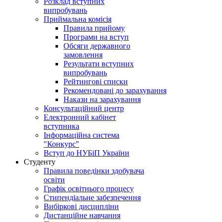
Розклад вступних
випробувань
Приймальна комісія
Правила прийому
Програми на вступ
Обсяги державного
замовлення
Результати вступних
випробувань
Рейтингові списки
Рекомендовані до зарахування
Накази на зарахування
Консультаційний центр
Електронний кабінет
вступника
Інформаційна система
"Конкурс"
Вступ до НУБіП України
Студенту
Правила поведінки здобувача
освіти
Графік освітнього процесу
Стипендіальне забезпечення
Вибіркові дисципліни
Дистанційне навчання