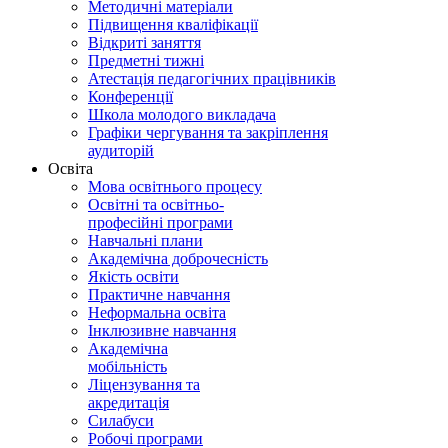
Методичні матеріали
Підвищення кваліфікації
Відкриті заняття
Предметні тижні
Атестація педагогічних працівників
Конференції
Школа молодого викладача
Графіки чергування та закріплення
аудиторій
Освіта
Мова освітнього процесу
Освітні та освітньо-
професійні програми
Навчальні плани
Академічна доброчесність
Якість освіти
Практичне навчання
Неформальна освіта
Інклюзивне навчання
Академічна
мобільність
Ліцензування та
акредитація
Силабуси
Робочі програми