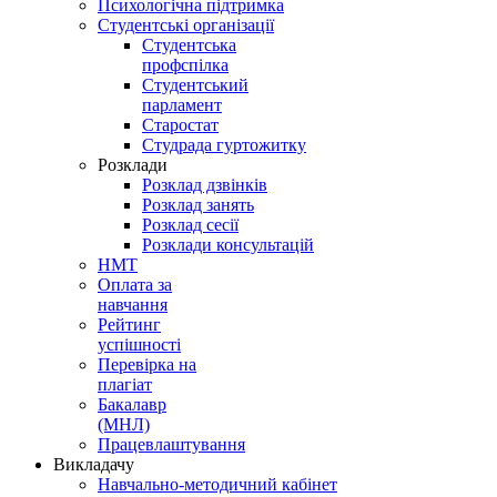
Психологічна підтримка
Студентські організації
Студентська
профспілка
Студентський
парламент
Старостат
Студрада гуртожитку
Розклади
Розклад дзвінків
Розклад занять
Розклад сесії
Розклади консультацій
НМТ
Оплата за
навчання
Рейтинг
успішності
Перевірка на
плагіат
Бакалавр
(МНЛ)
Працевлаштування
Викладачу
Навчально-методичний кабінет