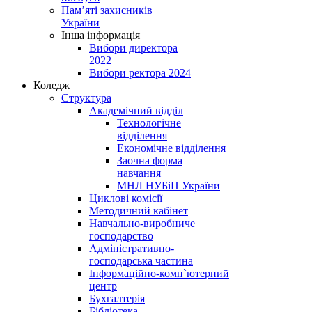
Пам’яті захисників
України
Інша інформація
Вибори директора
2022
Вибори ректора 2024
Коледж
Структура
Академічний відділ
Технологічне
відділення
Економічне відділення
Заочна форма
навчання
МНЛ НУБіП України
Циклові комісії
Методичний кабінет
Навчально-виробниче
господарство
Адміністративно-
господарська частина
Інформаційно-комп`ютерний
центр
Бухгалтерія
Бібліотека