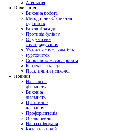
Атестація
Виховання
Виховна робота
Методичне об`єднання
кураторів
Виховні заходи
Протидія булінгу
Студентське
самоврядування
Художня самодіяльність
Гуртожиток
Спортивно-масова робота
Безпекова складова
Практичний психолог
Новини
Навчальна
діяльність
Виховна
діяльність
Практичне
навчання
Профорієнтація
Оголошення
Наша співпраця
Календар подій