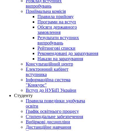
Розклад вступних
випробувань
Приймальна комісія
Правила прийому
Програми на вступ
Обсяги державного
замовлення
Результати вступних
випробувань
Рейтингові списки
Рекомендовані до зарахування
Накази на зарахування
Консультаційний центр
Електронний кабінет
вступника
Інформаційна система
"Конкурс"
Вступ до НУБіП України
Студенту
Правила поведінки здобувача
освіти
Графік освітнього процесу
Стипендіальне забезпечення
Вибіркові дисципліни
Дистанційне навчання