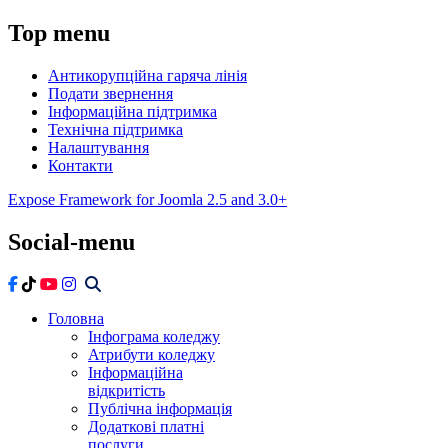
Top
menu
Антикорупційна гаряча лінія
Подати звернення
Інформаційна підтримка
Технічна підтримка
Налаштування
Контакти
Expose Framework for Joomla 2.5 and 3.0+
Social-menu
Головна
Інфограма коледжу
Атрибути коледжу
Інформаційна
відкритість
Публічна інформація
Додаткові платні
послуги