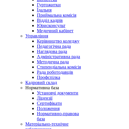
Гуртожитки
Їдальня
Приймальна комісія
Відділ кадрів
Юрисконсульт
Медичний кабінет
Управління
Керівництво коледжу
Педагогічна рада
Наглядова рада
Адміністративна рада
Методична рада
Стипендіальна комісія
Рада роботодавців
Профспілка
Кадровий склад
Нормативна база
Установчі документи
Ліцензії
Сертифікати
Положення
Нормативно-правова
база
Матеріально-технічне