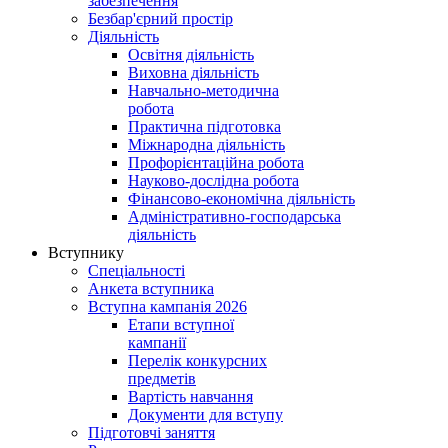
забезпечення
Безбар'єрний простір
Діяльність
Освітня діяльність
Виховна діяльність
Навчально-методична
робота
Практична підготовка
Міжнародна діяльність
Профорієнтаційна робота
Науково-дослідна робота
Фінансово-економічна діяльність
Адміністративно-господарська
діяльність
Вступнику
Спеціальності
Анкета вступника
Вступна кампанія 2026
Етапи вступної
кампанії
Перелік конкурсних
предметів
Вартість навчання
Документи для вступу
Підготовчі заняття